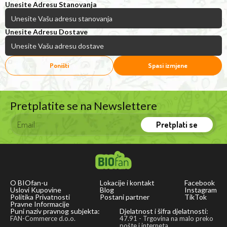
Unesite Adresu Stanovanja
Unesite Adresu Dostave
Poništi
Spasi izmjene
Pretplatite se na Newslettere
Pretplati se
O BIOfan-u
Lokacije i kontakt
Facebook
Uslovi Kupovine
Blog
Instagram
Politika Privatnosti
Postani partner
TikTok
Pravne Informacije
Puni naziv pravnog subjekta:
Djelatnost i šifra djelatnosti:
FAN-Commerce d.o.o.
47.91 - Trgovina na malo preko
pošte i interneta