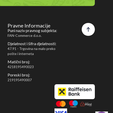
Pravne Informacije
Puni naziv pravnog subjekta:
FAN-Commerce d.o.o.
Djelatnost i šifra djelatnosti:
47.91 - Trgovina na malo preko
pošte i interneta
Matični broj:
4218195490023
Poreski broj:
219195490007