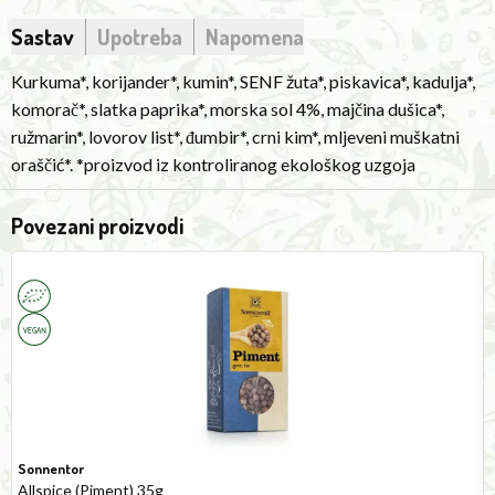
Sastav
Upotreba
Napomena
Kurkuma*, korijander*, kumin*, SENF žuta*, piskavica*, kadulja*,
komorač*, slatka paprika*, morska sol 4%, majčina dušica*,
ružmarin*, lovorov list*, đumbir*, crni kim*, mljeveni muškatni
oraščić*. *proizvod iz kontroliranog ekološkog uzgoja
Povezani proizvodi
Allspice
K
35g
S
8
Sonnentor
Allspice (Piment) 35g