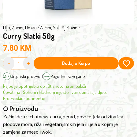
black
cumin*,
ground
Ulja, Začini, Umaci
/
Začini, Soli, Mješavine
nutmeg*.
Curry Slatki 50g
*product
from
7.80
KM
controlled
-
+
organic
Dodaj u Korpu
cultivation
Organski proizvod
Pogodno za vegane
Najbolje upotrijebiti do
:
Otisnuto na ambalaži
Čuvati na
:
Suhom i hladnom mjestu i van domašaja djece
Proizvođač
:
Sonnentor
O Proizvodu
Začin ide uz: chutneys, curry, perad, povrće, jela od žitarica,
plodove mora, riža i vegetarijsmkih jela ili jela u kojim je
zamjena za meso i wok.