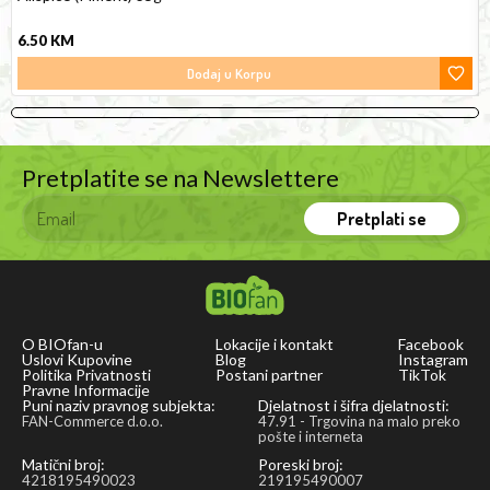
6.50
KM
Dodaj u Korpu
Pretplatite se na Newslettere
Pretplati se
O BIOfan-u
Lokacije i kontakt
Facebook
Uslovi Kupovine
Blog
Instagram
Politika Privatnosti
Postani partner
TikTok
Pravne Informacije
Puni naziv pravnog subjekta:
Djelatnost i šifra djelatnosti:
FAN-Commerce d.o.o.
47.91 - Trgovina na malo preko
pošte i interneta
Matični broj:
Poreski broj:
4218195490023
219195490007