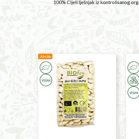
100% Cijeli lješnjak iz kontrolisanog or
Large
Akcija
Flax
White
Seeds
Beans
200g
400g