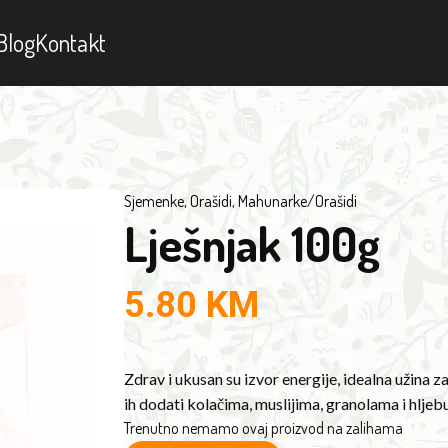
Blog
Kontakt
Sjemenke, Orašidi, Mahunarke
/
Orašidi
Lješnjak 100g
5.80
KM
Zdrav i ukusan su izvor energije, idealna užina za
ih dodati kolačima, muslijima, granolama i hljebu
Trenutno nemamo ovaj proizvod na zalihama