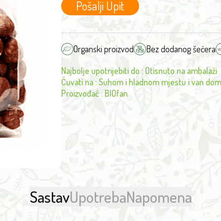
Pošalji Upit
Organski proizvod
Bez dodanog šećera
Najbolje upotrijebiti do
:
Otisnuto na ambalaži
Čuvati na
:
Suhom i hladnom mjestu i van dom
Proizvođač
:
BIOfan
Sastav
Upotreba
Napomena