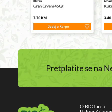
BIOfan
Amaiz
Grah Crveni 450g
Kuku
7.70
KM
3.40
Dodaj u Korpu
Pretplatite se na 
O BIOfan-u
Uslovi Kupovi