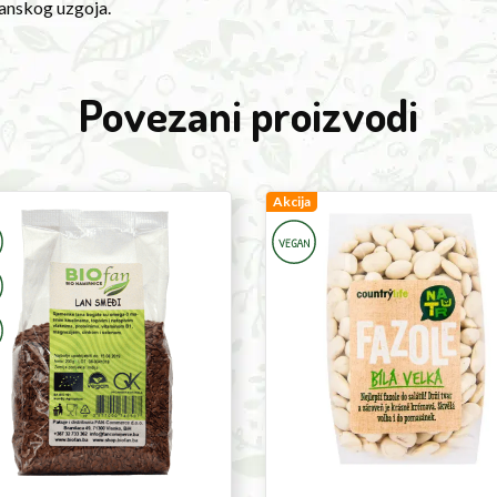
ganskog uzgoja.
Povezani proizvodi
Large
Akcija
White
Beans
500g