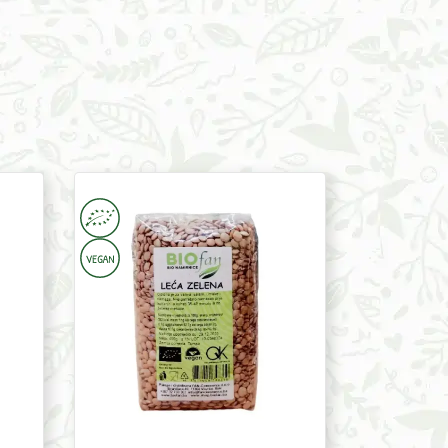
Green
Lentils
450g