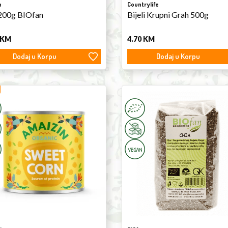
n
Countrylife
200g BIOfan
Bijeli Krupni Grah 500g
KM
4.70
KM
Dodaj u Korpu
Dodaj u Korpu
Chia
Seeds
400g