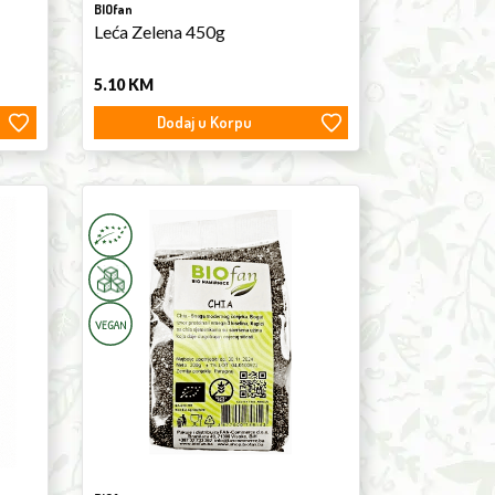
BIOfan
Leća Zelena 450g
5.10
KM
Dodaj u Korpu
Chia
Seeds
200g