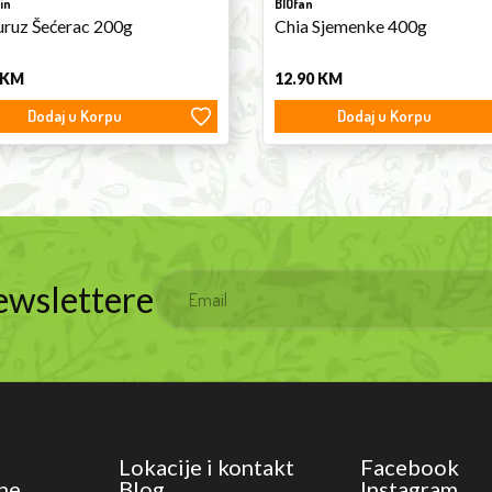
in
BIOfan
ruz Šećerac 200g
Chia Sjemenke 400g
KM
12.90
KM
Dodaj u Korpu
Dodaj u Korpu
Newslettere
Lokacije i kontakt
Facebook
ne
Blog
Instagram