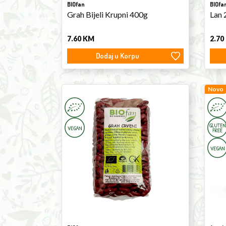
BIOfan
BIOfa
Grah Bijeli Krupni 400g
Lan 
7.60
KM
2.70
Dodaj u Korpu
Red
Sweet
Novo
Beans
Corn
450g
200g