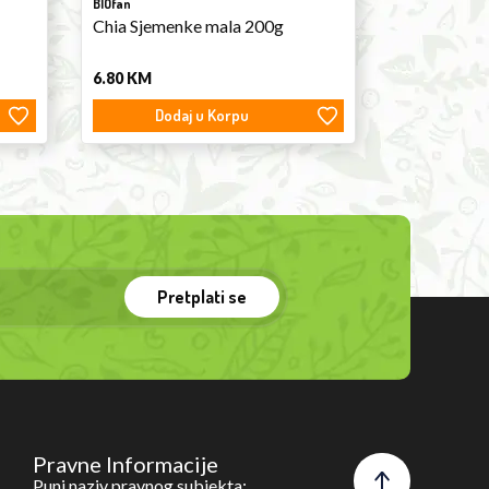
BIOfan
Chia Sjemenke mala 200g
6.80
KM
Dodaj u Korpu
Pretplati se
Pravne Informacije
Puni naziv pravnog subjekta: