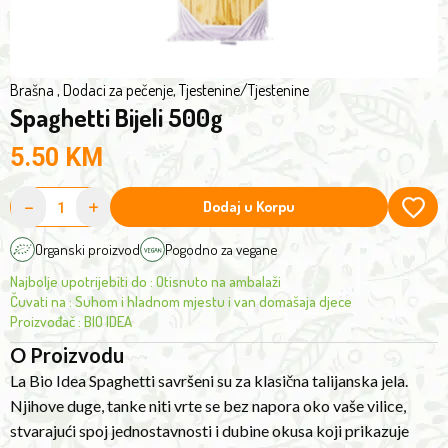
fork,
creating
a
blend
Brašna , Dodaci za pečenje, Tjestenine
/
Tjestenine
Spaghetti Bijeli 500g
of
simplicity
5.50
KM
and
depth
-
+
Dodaj u Korpu
of
flavor
Organski proizvod
Pogodno za vegane
that
Najbolje upotrijebiti do
:
Otisnuto na ambalaži
showcases
Čuvati na
:
Suhom i hladnom mjestu i van domašaja djece
the
Proizvođač
:
BIO IDEA
beauty
O Proizvodu
of
La Bio Idea Spaghetti savršeni su za klasična talijanska jela.
authentic
Njihove duge, tanke niti vrte se bez napora oko vaše vilice,
Italian
stvarajući spoj jednostavnosti i dubine okusa koji prikazuje
cuisine.