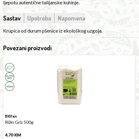
ljepotu autentične talijanske kuhinje.
Sastav
Upotreba
Napomena
Krupica od durum pšenice iz ekološkog uzgoja.
Povezani proizvodi
Rice
W
Semolina
G
500g
R
F
5
BIOfan
Rižin Griz 500g
4.70
KM