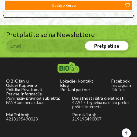
Dodaj u Korpu
Pretplatite se na Newslettere
Pretplati se
O BIOfan-u
Lokacije i kontakt
Facebook
Uslovi Kupovine
Blog
Instagram
Politika Privatnosti
Postani partner
TikTok
Pravne Informacije
Puni naziv pravnog subjekta:
Djelatnost i šifra djelatnosti:
FAN-Commerce d.o.o.
47.91 - Trgovina na malo preko
pošte i interneta
Matični broj:
Poreski broj:
4218195490023
219195490007