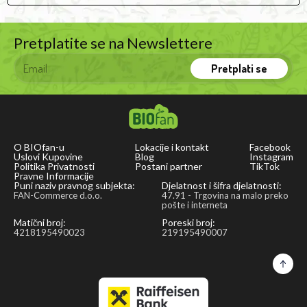
Pretplatite se na Newslettere
Pretplati se
O BIOfan-u
Lokacije i kontakt
Facebook
Uslovi Kupovine
Blog
Instagram
Politika Privatnosti
Postani partner
TikTok
Pravne Informacije
Puni naziv pravnog subjekta:
Djelatnost i šifra djelatnosti:
FAN-Commerce d.o.o.
47.91 - Trgovina na malo preko
pošte i interneta
Matični broj:
Poreski broj:
4218195490023
219195490007