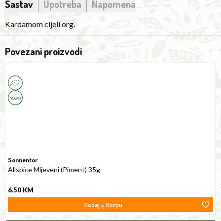
Sastav
Upotreba
Napomena
Kardamom cijeli org.
Povezani proizvodi
Allspice
E
(Piment)
v
Ground
O
35g
O
0
Sonnentor
Allspice Mljeveni (Piment) 35g
6.50
KM
Dodaj u Korpu