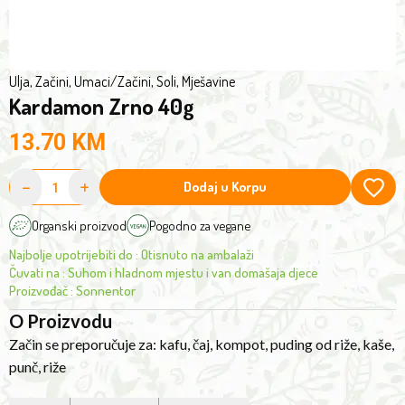
Ulja, Začini, Umaci
/
Začini, Soli, Mješavine
Kardamon Zrno 40g
13.70
KM
-
+
Dodaj u Korpu
Organski proizvod
Pogodno za vegane
Najbolje upotrijebiti do
:
Otisnuto na ambalaži
Čuvati na
:
Suhom i hladnom mjestu i van domašaja djece
Proizvođač
:
Sonnentor
O Proizvodu
Začin se preporučuje za: kafu, čaj, kompot, puding od riže, kaše,
punč, riže