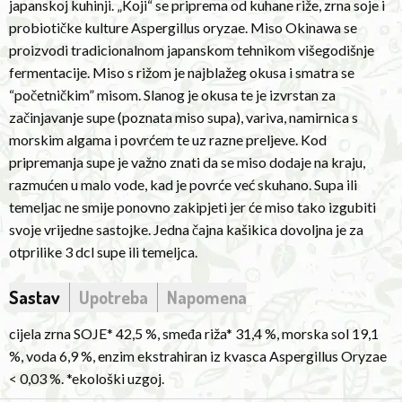
japanskoj kuhinji. „Koji“ se priprema od kuhane riže, zrna soje i
Okinawa
probiotičke kulture Aspergillus oryzae. Miso Okinawa se
is
proizvodi tradicionalnom japanskom tehnikom višegodišnje
produced
fermentacije. Miso s rižom je najblažeg okusa i smatra se
using
“početničkim” misom. Slanog je okusa te je izvrstan za
the
začinjavanje supe (poznata miso supa), variva, namirnica s
traditional
morskim algama i povrćem te uz razne preljeve. Kod
Japanese
pripremanja supe je važno znati da se miso dodaje na kraju,
technique
razmućen u malo vode, kad je povrće već skuhano. Supa ili
of
temeljac ne smije ponovno zakipjeti jer će miso tako izgubiti
perennial
svoje vrijedne sastojke. Jedna čajna kašikica dovoljna je za
fermentation.
otprilike 3 dcl supe ili temeljca.
Miso
with
Sastav
Upotreba
Napomena
rice
has
cijela zrna SOJE* 42,5 %, smeđa riža* 31,4 %, morska sol 19,1
the
%, voda 6,9 %, enzim ekstrahiran iz kvasca Aspergillus Oryzae
mildest
< 0,03 %. *ekološki uzgoj.
taste