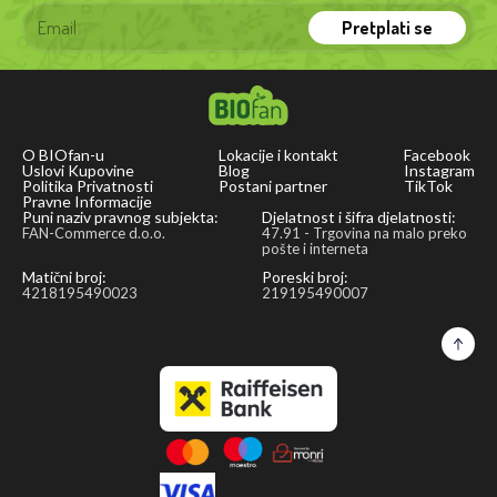
famous
Pretplati se
miso
soup),
stews,
foods
O BIOfan-u
Lokacije i kontakt
Facebook
with
Uslovi Kupovine
Blog
Instagram
Politika Privatnosti
Postani partner
TikTok
seaweed
Pravne Informacije
and
Puni naziv pravnog subjekta:
Djelatnost i šifra djelatnosti:
FAN-Commerce d.o.o.
47.91 - Trgovina na malo preko
vegetables,
pošte i interneta
and
Matični broj:
Poreski broj:
4218195490023
219195490007
with
various
toppings.
When
preparing
soup,
it
is