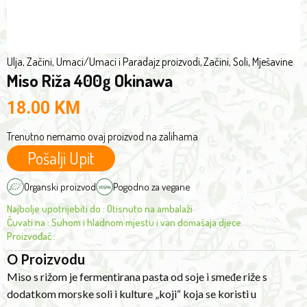
used
Oryzae
in
<
Japanese
0.03%.
cuisine.
Ulja, Začini, Umaci
/
Umaci i Paradajz proizvodi
,
Začini, Soli, Mješavine
*ecological
Miso Riža 400g Okinawa
"Koji"
cultivation.
is
18.00
KM
prepared
from
Trenutno nemamo ovaj proizvod na zalihama
cooked
Pošalji Upit
rice,
soybeans
Organski proizvod
Pogodno za vegane
and
Najbolje upotrijebiti do
:
Otisnuto na ambalaži
probiotic
Čuvati na
:
Suhom i hladnom mjestu i van domašaja djece
culture
Proizvođač
:
of
O Proizvodu
Aspergillus
Miso s rižom je fermentirana pasta od soje i smeđe riže s
oryzae.
dodatkom morske soli i kulture „koji“ koja se koristi u
Miso