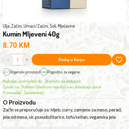
Ulja, Začini, Umaci
/
Začini, Soli, Mješavine
Kumin Mljeveni 40g
8.70
KM
-
+
Dodaj u Korpu
Organski proizvod
Pogodno za vegane
Najbolje upotrijebiti do
:
Otisnuto na ambalaži
Čuvati na
:
Suhom i hladnom mjestu i van domašaja djece
Proizvođač
:
Sonnentor
O Proizvodu
Začin se preporučuje za: hljeb, curry, zamjene za meso, perad,
jela od mesa, sir, pseudožitarice, tofu/seitan, veganska jela