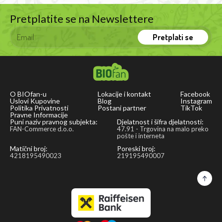
Pretplatite se na Newslettere
Pretplati se
O BIOfan-u
Lokacije i kontakt
Facebook
Uslovi Kupovine
Blog
Instagram
Politika Privatnosti
Postani partner
TikTok
Pravne Informacije
Puni naziv pravnog subjekta:
Djelatnost i šifra djelatnosti:
FAN-Commerce d.o.o.
47.91 - Trgovina na malo preko
pošte i interneta
Matični broj:
Poreski broj:
4218195490023
219195490007