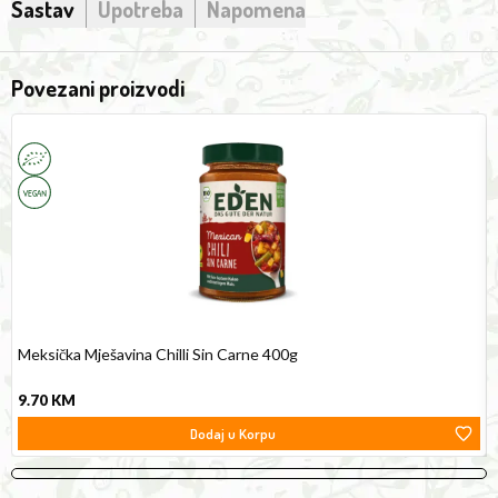
Sastav
Upotreba
Napomena
Povezani proizvodi
Mexican
F
Chilli
G
Sin
3
Carne
400g
Meksička Mješavina Chilli Sin Carne 400g
9.70
KM
Dodaj u Korpu