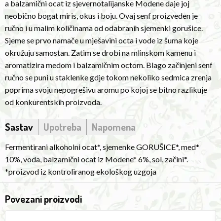
a balzamični ocat iz sjevernotalijanske Modene daje joj
aroma,
neobično bogat miris, okus i boju. Ovaj senf proizveden je
flavor
ručno i u malim količinama od odabranih sjemenki gorušice.
and
Sjeme se prvo namače u mješavini octa i vode iz šuma koje
taste.
okružuju samostan. Zatim se drobi na mlinskom kamenu i
This
aromatizira medom i balzamičnim octom. Blago začinjeni senf
mustard
ručno se puni u staklenke gdje tokom nekoliko sedmica zrenja
is
poprima svoju nepogrešivu aromu po kojoj se bitno razlikuje
produced
od konkurentskih proizvoda.
by
hand,
Sastav
Upotreba
Napomena
even
in
Fermentirani alkoholni ocat*, sjemenke GORUŠICE*, med*
small
10%, voda, balzamični ocat iz Modene* 6%, sol, začini*.
quantities,
*proizvod iz kontroliranog ekološkog uzgoja
from
selected
Povezani proizvodi
mustard
Veggie
P
seeds.