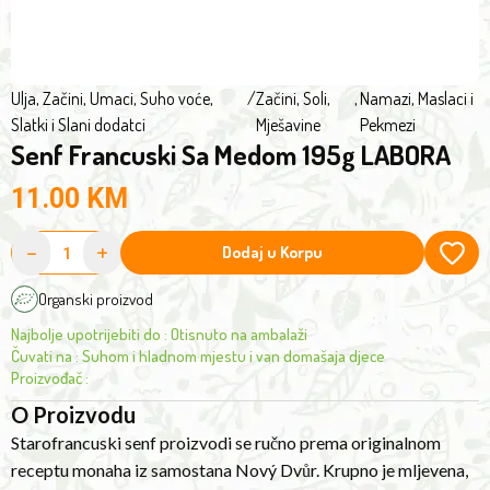
monastery.
organic
It
cultivation
is
coarsely
Ulja, Začini, Umaci
,
Suho voće,
/
Začini, Soli,
,
Namazi, Maslaci i
Slatki i Slani dodatci
Mješavine
Pekmezi
ground,
Senf Francuski Sa Medom 195g LABORA
and
balsamic
11.00
KM
vinegar
from
-
+
Dodaj u Korpu
Modena
in
Organski proizvod
northern
Najbolje upotrijebiti do
:
Otisnuto na ambalaži
Italy
Čuvati na
:
Suhom i hladnom mjestu i van domašaja djece
gives
Proizvođač
:
it
O Proizvodu
an
Starofrancuski senf proizvodi se ručno prema originalnom
unusually
receptu monaha iz samostana Nový Dvůr. Krupno je mljevena,
rich