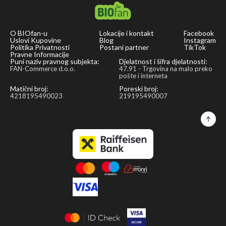
After
that
O BIOfan-u
Lokacije i kontakt
Facebook
they
Uslovi Kupovine
Blog
Instagram
Politika Privatnosti
Postani partner
TikTok
are
Pravne Informacije
then
Puni naziv pravnog subjekta:
Djelatnost i šifra djelatnosti:
FAN-Commerce d.o.o.
47.91 - Trgovina na malo preko
crushed
pošte i interneta
on
Matični broj:
Poreski broj:
4218195490023
219195490007
a
millstone
and
flavored
with
honey
and
balsamic
vinegar.
The
mildly