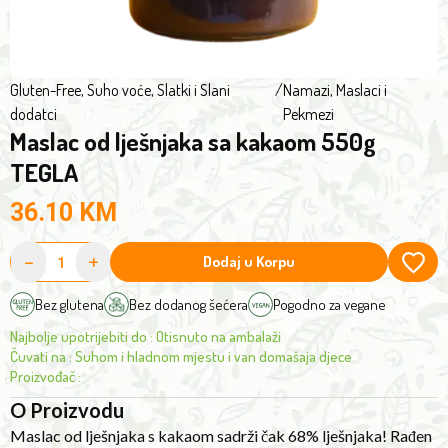
Without
palm
oil,
hydrogenated
Gluten-Free
,
Suho voće, Slatki i Slani
/
Namazi, Maslaci i
dodatci
Pekmezi
fats,
Maslac od lješnjaka sa kakaom 550g
milk
(lactose-
TEGLA
free)
36.10
KM
and
with
-
+
Dodaj u Korpu
a
significantly
Bez glutena
Bez dodanog šećera
Pogodno za vegane
lower
Najbolje upotrijebiti do
:
Otisnuto na ambalaži
amount
Čuvati na
:
Suhom i hladnom mjestu i van domašaja djece
of
Proizvođač
:
sugar
O Proizvodu
compared
Maslac od lješnjaka s kakaom sadrži čak 68% lješnjaka! Rađen
to