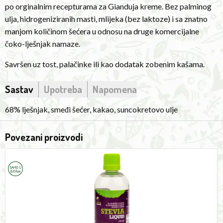
po orginalnim recepturama za Gianduja kreme. Bez palminog
other
ulja, hidrogeniziranih masti, mlijeka (bez laktoze) i sa znatno
commercial
manjom količinom šećera u odnosu na druge komercijalne
chocolate-
čoko-lješnjak namaze.
hazelnut
spreads.
Savršen uz tost, palačinke ili kao dodatak zobenim kašama.
Perfect
Sastav
Upotreba
Napomena
with
toast,
68% lješnjak, smeđi šećer, kakao, suncokretovo ulje
pancakes
or
Povezani proizvodi
as
an
Liquid
P
Stevia
B
addition
100ml
3
Natusweet
J
to
oatmeal.