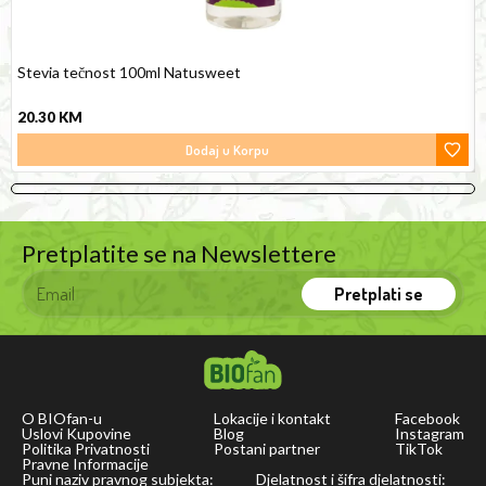
Stevia tečnost 100ml Natusweet
20.30
KM
Dodaj u Korpu
Pretplatite se na Newslettere
Pretplati se
O BIOfan-u
Lokacije i kontakt
Facebook
Uslovi Kupovine
Blog
Instagram
Politika Privatnosti
Postani partner
TikTok
Pravne Informacije
Puni naziv pravnog subjekta:
Djelatnost i šifra djelatnosti: