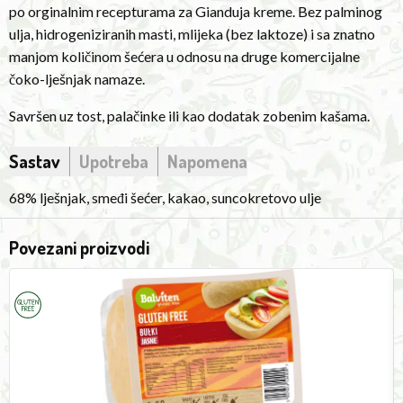
po orginalnim recepturama za Gianduja kreme. Bez palminog
other
ulja, hidrogeniziranih masti, mlijeka (bez laktoze) i sa znatno
commercial
manjom količinom šećera u odnosu na druge komercijalne
chocolate-
čoko-lješnjak namaze.
hazelnut
spreads.
Savršen uz tost, palačinke ili kao dodatak zobenim kašama.
Perfect
Sastav
Upotreba
Napomena
with
toast,
68% lješnjak, smeđi šećer, kakao, suncokretovo ulje
pancakes
or
Povezani proizvodi
as
an
White
C
Rolls
B
addition
2x50g
1
to
oatmeal.