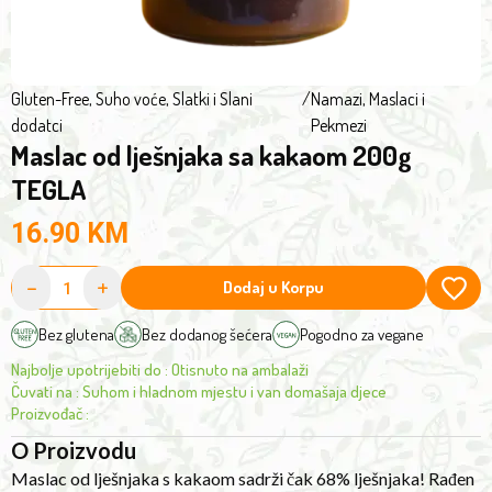
Without
palm
oil,
hydrogenated
Gluten-Free
,
Suho voće, Slatki i Slani
/
Namazi, Maslaci i
dodatci
Pekmezi
fats,
Maslac od lješnjaka sa kakaom 200g
milk
(lactose-
TEGLA
free)
16.90
KM
and
with
-
+
Dodaj u Korpu
a
significantly
Bez glutena
Bez dodanog šećera
Pogodno za vegane
lower
Najbolje upotrijebiti do
:
Otisnuto na ambalaži
amount
Čuvati na
:
Suhom i hladnom mjestu i van domašaja djece
of
Proizvođač
:
sugar
O Proizvodu
compared
Maslac od lješnjaka s kakaom sadrži čak 68% lješnjaka! Rađen
to