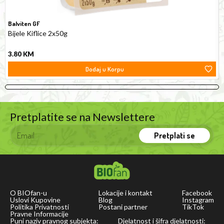
Balviten GF
Bijele Kiflice 2x50g
3.80
KM
Dodaj u Korpu
Pretplatite se na Newslettere
Pretplati se
O BIOfan-u
Lokacije i kontakt
Facebook
Uslovi Kupovine
Blog
Instagram
Politika Privatnosti
Postani partner
TikTok
Pravne Informacije
Puni naziv pravnog subjekta:
Djelatnost i šifra djelatnosti: