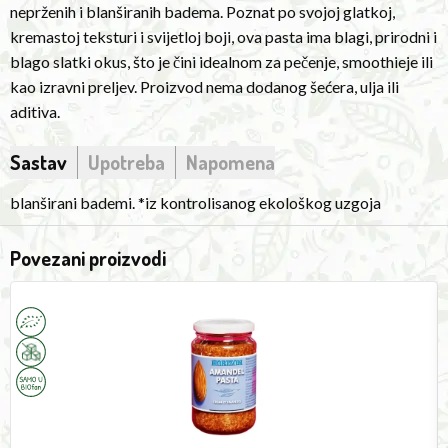
neprženih i blanširanih badema. Poznat po svojoj glatkoj,
baking,
kremastoj teksturi i svijetloj boji, ova pasta ima blagi, prirodni i
smoothies
blago slatki okus, što je čini idealnom za pečenje, smoothieje ili
or
kao izravni preljev. Proizvod nema dodanog šećera, ulja ili
as
aditiva.
a
direct
Sastav
Upotreba
Napomena
topping.
The
blanširani bademi. *iz kontrolisanog ekološkog uzgoja
product
has
Povezani proizvodi
no
Almond
G
added
Butter
f
sugar,
350g
G
HORIZON
W
oil
A
a
or
H
additives.
3