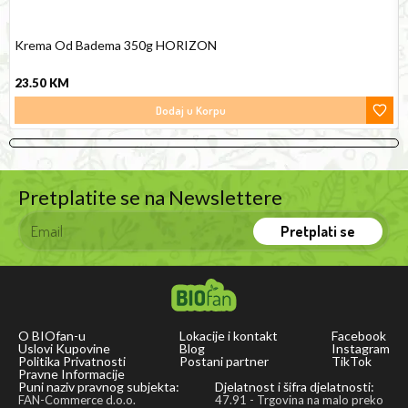
Krema Od Badema 350g HORIZON
23.50
KM
Dodaj u Korpu
Pretplatite se na Newslettere
Pretplati se
O BIOfan-u
Lokacije i kontakt
Facebook
Uslovi Kupovine
Blog
Instagram
Politika Privatnosti
Postani partner
TikTok
Pravne Informacije
Puni naziv pravnog subjekta:
Djelatnost i šifra djelatnosti:
FAN-Commerce d.o.o.
47.91 - Trgovina na malo preko