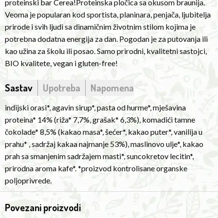
lecithin*,
proteinski bar Cerea!Proteinska pločica sa okusom braunija.
lifestyle
natural
Veoma je popularan kod sportista, planinara, penjača, ljubitelja
who
coffee
prirode i svih ljudi sa dinamičnim životnim stilom kojima je
need
aroma*.
potrebna dodatna energija za dan. Pogodan je za putovanja ili
extra
*product
kao užina za školu ili posao. Samo prirodni, kvalitetni sastojci,
energy
of
BIO kvalitete, vegan i gluten-free!
for
controlled
the
Sastav
Upotreba
Napomena
organic
day.
agriculture.
It
indijski orasi*, agavin sirup*, pasta od hurme*, mješavina
is
proteina* 14% (riža* 7,7%, grašak* 6,3%), komadići tamne
suitable
čokolade* 8,5% (kakao masa*, šećer*, kakao puter*, vanilija u
for
prahu* , sadržaj kakaa najmanje 53%), maslinovo ulje*, kakao
traveling
prah sa smanjenim sadržajem masti*, suncokretov lecitin*,
or
prirodna aroma kafe*. *proizvod kontrolisane organske
as
poljoprivrede.
a
snack
Povezani proizvodi
for