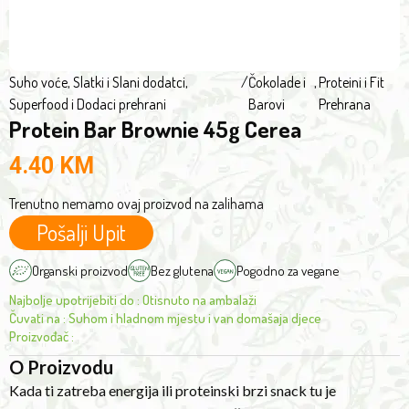
brownie
sugar*,
flavor.
cocoa
It
butter*,
is
Suho voće, Slatki i Slani dodatci
,
/
Čokolade i
,
Proteini i Fit
vanilla
Superfood i Dodaci prehrani
Barovi
Prehrana
very
powder*,
Protein Bar Brownie 45g Cerea
popular
cocoa
with
content
4.40
KM
athletes,
at
mountaineers,
Trenutno nemamo ovaj proizvod na zalihama
least
climbers,
Pošalji Upit
53%),
nature
olive
lovers
Organski proizvod
Bez glutena
Pogodno za vegane
oil*,
and
reduced-
Najbolje upotrijebiti do
:
Otisnuto na ambalaži
all
Čuvati na
:
Suhom i hladnom mjestu i van domašaja djece
fat
people
Proizvođač
:
cocoa
with
powder*,
O Proizvodu
a
sunflower
Kada ti zatreba energija ili proteinski brzi snack tu je
dynamic