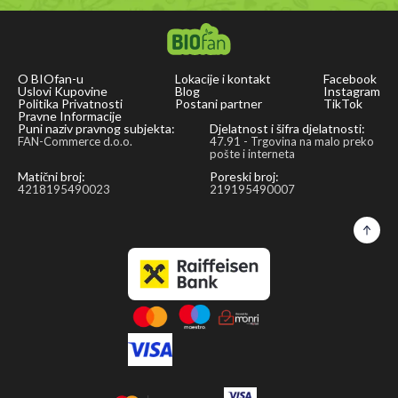
O BIOfan-u
Lokacije i kontakt
Facebook
Uslovi Kupovine
Blog
Instagram
Politika Privatnosti
Postani partner
TikTok
Pravne Informacije
Puni naziv pravnog subjekta:
Djelatnost i šifra djelatnosti:
FAN-Commerce d.o.o.
47.91 - Trgovina na malo preko
pošte i interneta
Matični broj:
Poreski broj:
4218195490023
219195490007