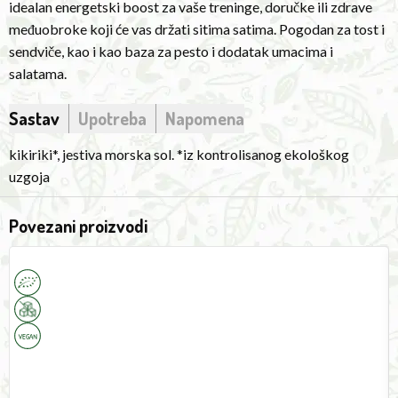
idealan energetski boost za vaše treninge, doručke ili zdrave
that
međuobroke koji će vas držati sitima satima. Pogodan za tost i
will
sendviče, kao i kao baza za pesto i dodatak umacima i
keep
salatama.
you
full
Sastav
Upotreba
Napomena
for
hours.
kikiriki*, jestiva morska sol. *iz kontrolisanog ekološkog
Suitable
uzgoja
for
toast
Povezani proizvodi
and
Date
P
sandwiches,
Syrup
C
as
250ml
4
A
well
as
a
base
for