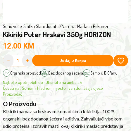
healthy
fat
content,
this
Suho voće, Slatki i Slani dodatci
/
Namazi, Maslaci i Pekmezi
Kikiriki Puter Hrskavi 350g HORIZON
peanut
butter
12.00
KM
is
the
-
+
Dodaj u Korpu
ideal
energy
Organski proizvod
Bez dodanog šećera
Samo u BIOfanu
boost
Najbolje upotrijebiti do
:
Otisnuto na ambalaži
for
Čuvati na
:
Suhom i hladnom mjestu i van domašaja djece
your
Proizvođač
:
workouts,
O Proizvodu
breakfasts
Kikiriki namaz sa hrskavim komadićima kikirikija.,100 %
or
organski, bez dodanog šećera i aditiva. Zahvaljujući visokom
healthy
udio proteina i zdravih masti, ovaj kikiriki maslac predstavlja
snacks