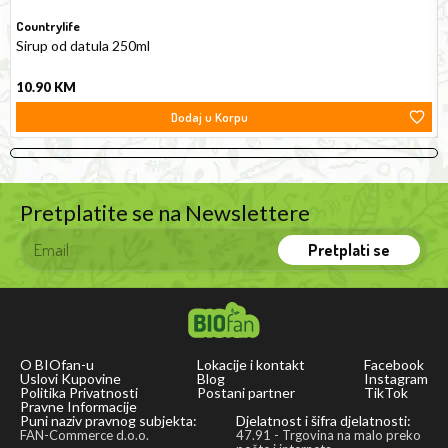
pesto
Countrylife
and
Sirup od datula 250ml
an
10.90
KM
addition
Dodaj u Korpu
to
sauces
and
salads.
Pretplatite se na Newslettere
Pretplati se
O BIOfan-u
Lokacije i kontakt
Facebook
Uslovi Kupovine
Blog
Instagram
Politika Privatnosti
Postani partner
TikTok
Pravne Informacije
Puni naziv pravnog subjekta:
Djelatnost i šifra djelatnosti:
FAN-Commerce d.o.o.
47.91 - Trgovina na malo preko