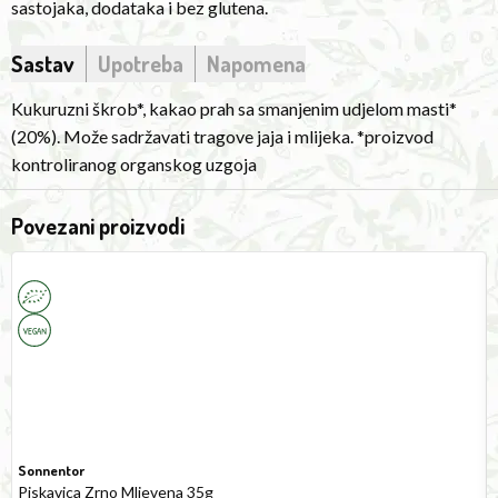
sastojaka, dodataka i bez glutena.
Sastav
Upotreba
Napomena
Kukuruzni škrob*, kakao prah sa smanjenim udjelom masti*
(20%). Može sadržavati tragove jaja i mlijeka. *proizvod
kontroliranog organskog uzgoja
Povezani proizvodi
Fenugreek
M
Ground
S
35g
2
Sonnentor
Piskavica Zrno Mljevena 35g