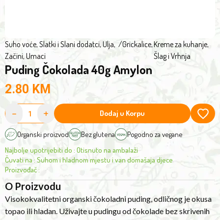
farming
Suho voće, Slatki i Slani dodatci
,
Ulja,
/
Grickalice
,
Kreme za kuhanje,
Začini, Umaci
Šlag i Vrhnja
Puding Čokolada 40g Amylon
2.80
KM
-
+
Dodaj u Korpu
Organski proizvod
Bez glutena
Pogodno za vegane
Najbolje upotrijebiti do
:
Otisnuto na ambalaži
Čuvati na
:
Suhom i hladnom mjestu i van domašaja djece
Proizvođač
:
O Proizvodu
Visokokvalitetni organski čokoladni puding, odličnog je okusa
topao ili hladan. Uživajte u pudingu od čokolade bez skrivenih