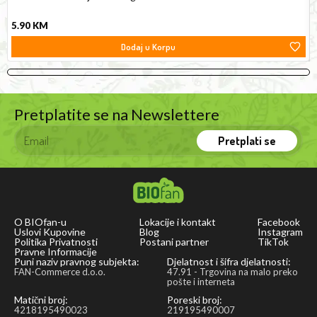
5.90
KM
Dodaj u Korpu
Pretplatite se na Newslettere
Pretplati se
O BIOfan-u
Lokacije i kontakt
Facebook
Uslovi Kupovine
Blog
Instagram
Politika Privatnosti
Postani partner
TikTok
Pravne Informacije
Puni naziv pravnog subjekta:
Djelatnost i šifra djelatnosti:
FAN-Commerce d.o.o.
47.91 - Trgovina na malo preko
pošte i interneta
Matični broj:
Poreski broj:
4218195490023
219195490007