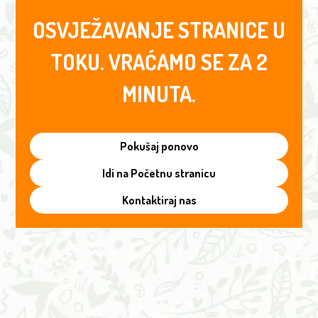
OSVJEŽAVANJE STRANICE U
TOKU. VRAĆAMO SE ZA 2
MINUTA.
Pokušaj ponovo
Idi na Početnu stranicu
Kontaktiraj nas