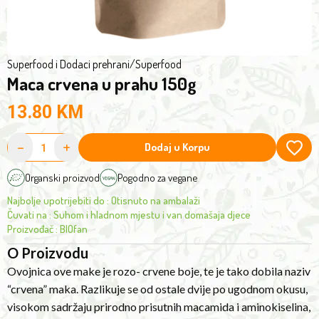
amino
acids,
and
is
Superfood i Dodaci prehrani
/
Superfood
Maca crvena u prahu 150g
known
as
13.80
KM
"female
Maca".
-
+
Dodaj u Korpu
It
is
Organski proizvod
Pogodno za vegane
considered
Najbolje upotrijebiti do
:
Otisnuto na ambalaži
the
Čuvati na
:
Suhom i hladnom mjestu i van domašaja djece
rarest
Proizvođač
:
BIOfan
type
O Proizvodu
of
Ovojnica ove make je rozo- crvene boje, te je tako dobila naziv
all
“crvena” maka. Razlikuje se od ostale dvije po ugodnom okusu,
Macas.
visokom sadržaju prirodno prisutnih macamida i aminokiselina,
Regular