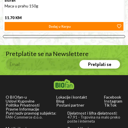
BIOfan
also
Maca u prahu 150g
considered
11.70
KM
the
Dodaj u Korpu
tastiest
one
of
all
Pretplatite se na Newslettere
three.
Pretplati se
O BIOfan-u
Lokacije i kontakt
Facebook
Uslovi Kupovine
Blog
Instagram
Politika Privatnosti
Postani partner
TikTok
Pravne Informacije
Puni naziv pravnog subjekta:
Djelatnost i šifra djelatnosti:
FAN-Commerce d.o.o.
47.91 - Trgovina na malo preko
pošte i interneta