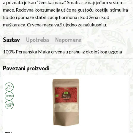
a poznata je kao “ženska maca”. Smatra se najrjeđom vrstom
consumption
mace. Redovna konzumacija utiče na gustoću kostiju, stimulira
affects
libido i pomaže stabilizaciji hormona i kod žena i kod
bone
muškaraca. Crvena maca važi ujedno za najukusniju.
density,
stimulates
Sastav
Upotreba
Napomena
libido
and
100% Peruanska Maka crvena u prahu iz ekološkog uzgoja
helps
stabilize
Povezani proizvodi
hormones
Maca
A
in
powder
5
both
150g
O
women
and
men.
Red
Maca
is