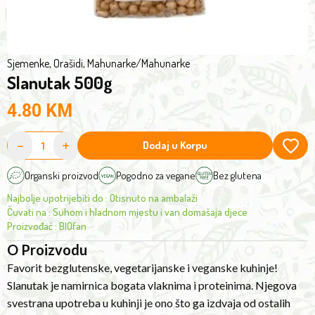
protein.
Its
versatile
use
Sjemenke, Orašidi, Mahunarke
/
Mahunarke
Slanutak 500g
in
the
4.80
KM
kitchen
is
-
+
Dodaj u Korpu
what
sets
Organski proizvod
Pogodno za vegane
Bez glutena
it
Najbolje upotrijebiti do
:
Otisnuto na ambalaži
apart
Čuvati na
:
Suhom i hladnom mjestu i van domašaja djece
from
Proizvođač
:
BIOfan
other
O Proizvodu
legumes.
Favorit bezglutenske, vegetarijanske i veganske kuhinje!
It
Slanutak je namirnica bogata vlaknima i proteinima. Njegova
is
svestrana upotreba u kuhinji je ono što ga izdvaja od ostalih
excellent