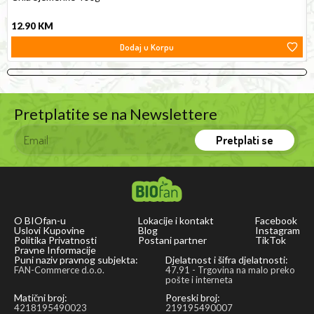
falafel
12.90
KM
and
Dodaj u Korpu
veggie
burgers.
Pretplatite se na Newslettere
Pretplati se
O BIOfan-u
Lokacije i kontakt
Facebook
Uslovi Kupovine
Blog
Instagram
Politika Privatnosti
Postani partner
TikTok
Pravne Informacije
Puni naziv pravnog subjekta:
Djelatnost i šifra djelatnosti:
FAN-Commerce d.o.o.
47.91 - Trgovina na malo preko
pošte i interneta
Matični broj:
Poreski broj:
4218195490023
219195490007