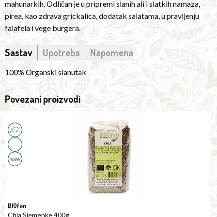
mahunarkih. Odličan je u pripremi slanih ali i slatkih namaza,
in
pirea, kao zdrava grickalica, dodatak salatama, u pravljenju
the
falafela i vege burgera.
preparation
of
Sastav
Upotreba
Napomena
salty
and
100% Organski slanutak
sweet
spreads,
Povezani proizvodi
purees,
Chia
G
as
Seeds
L
a
400g
4
healthy
snack,
addition
to
salads,
in
BIOfan
making
Chia Sjemenke 400g