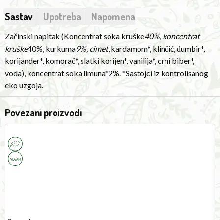
Sastav
Upotreba
Napomena
Začinski napitak (Koncentrat soka kruške
40%, koncentrat
kruške
40%, kurkuma
9%, cimet
, kardamom*, klinčić, đumbir*,
korijander*, komorač*, slatki korijen*, vanilija*, crni biber*,
voda), koncentrat soka limuna*2%. *Sastojci iz kontrolisanog
eko uzgoja.
Povezani proizvodi
Cola
A
Syrup
M
500ml
P
S
5