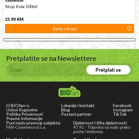
Sonnentor
Sirup Kola 500ml
21.90
KM
Dodaj u Korpu
Pretplatite se na Newslettere
Pretplati se
O BIOfan-u
Lokacije i kontakt
Facebook
Uslovi Kupovine
Blog
Instagram
Politika Privatnosti
Postani partner
TikTok
Pravne Informacije
Puni naziv pravnog subjekta:
Djelatnost i šifra djelatnosti:
FAN-Commerce d.o.o.
47.91 - Trgovina na malo preko
pošte i interneta