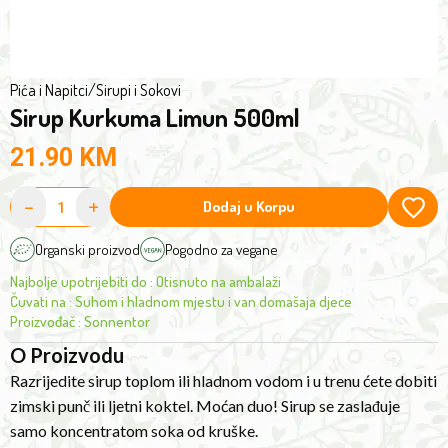
in
pepper*,
no
water),
time
lemon
at
Pića i Napitci
/
Sirupi i Sokovi
juice
Sirup Kurkuma Limun 500ml
all.
concentrate*2%.
A
*Ingredients
21.90
KM
powerful
from
duo!
-
+
controlled
Dodaj u Korpu
The
organic
syrup
Organski proizvod
Pogodno za vegane
farming.
is
Najbolje upotrijebiti do
:
Otisnuto na ambalaži
sweetened
Čuvati na
:
Suhom i hladnom mjestu i van domašaja djece
only
Proizvođač
:
Sonnentor
with
O Proizvodu
pear
Razrijedite sirup toplom ili hladnom vodom i u trenu ćete dobiti
juice
zimski punč ili ljetni koktel. Moćan duo! Sirup se zaslađuje
concentrate.
samo koncentratom soka od kruške.