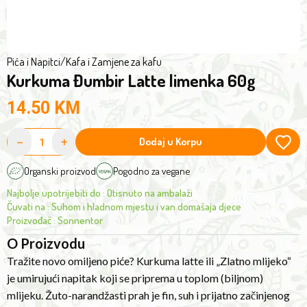
(vegetable)
milk.
The
yellow-
Pića i Napitci
/
Kafa i Zamjene za kafu
Kurkuma Đumbir Latte limenka 60g
orange
powder
14.50
KM
is
fine,
-
+
Dodaj u Korpu
dry
and
Organski proizvod
Pogodno za vegane
has
Najbolje upotrijebiti do
:
Otisnuto na ambalaži
a
Čuvati na
:
Suhom i hladnom mjestu i van domašaja djece
pleasantly
Proizvođač
:
Sonnentor
spicy
O Proizvodu
smell.
Tražite novo omiljeno piće? Kurkuma latte ili „Zlatno mlijeko“
A
je umirujući napitak koji se priprema u toplom (biljnom)
special
mlijeku. Žuto-narandžasti prah je fin, suh i prijatno začinjenog
interaction