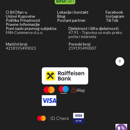
the
O BIOfan-u
Lokacije i kontakt
Facebook
rhizome
Uslovi Kupovine
Blog
Instagram
of
Politika Privatnosti
Postani partner
TikTok
Pravne Informacije
the
Puni naziv pravnog subjekta:
Djelatnost i šifra djelatnosti:
FAN-Commerce d.o.o.
47.91 - Trgovina na malo preko
turmeric
pošte i interneta
plant
Matični broj:
Poreski broj:
4218195490023
219195490007
(Curcuma
longa,
also
called
goldenseal).
But
curcumin
is
also
a
flavor
carrier