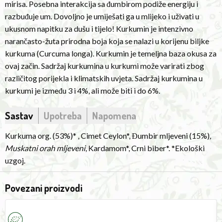
mirisa. Posebna interakcija sa đumbirom podiže energiju i
with
razbuđuje um. Dovoljno je umiješati ga u mlijeko i uživati u
ginger
ukusnom napitku za dušu i tijelo! Kurkumin je intenzivno
awakens
narančasto-žuta prirodna boja koja se nalazi u korijenu biljke
all
kurkuma (Curcuma longa). Kurkumin je temeljna baza okusa za
the
ovaj začin. Sadržaj kurkumina u kurkumi može varirati zbog
senses.
različitog porijekla i klimatskih uvjeta. Sadržaj kurkumina u
It
kurkumi je između 3 i 4%, ali može biti i do 6%.
is
enough
Sastav
Upotreba
Napomena
to
mix
Kurkuma org. (53%)* , Cimet Ceylon*, Đumbir mljeveni (15%)
,
it
Muskatni orah mljeveni
, Kardamom*, Crni biber*. *Ekološki
in
uzgoj.
milk
and
Povezani proizvodi
enjoy
Turemeric
C
a
Vanilla
d
delicious
Latte
2