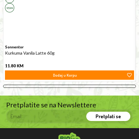
60g
M
drink
for
the
soul
and
body!
Sonnentor
Curcumin
Kurkuma Vanila Latte 60g
is
11.80
KM
an
Dodaj u Korpu
intense
orange-
yellow,
natural
Pretplatite se na Newslettere
dye
that
Pretplati se
is
found
in