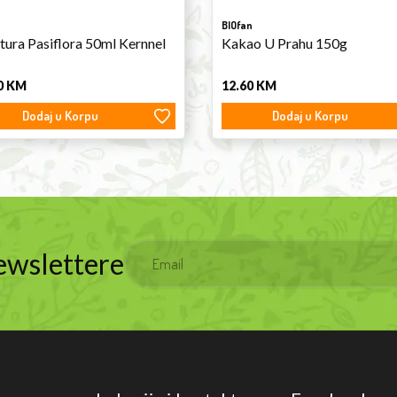
BIOfan
tura Pasiflora 50ml Kernnel
Kakao U Prahu 150g
0
KM
12.60
KM
Dodaj u Korpu
Dodaj u Korpu
Newslettere