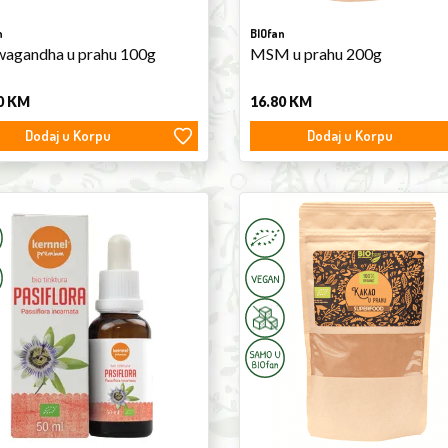
n
BIOfan
agandha u prahu 100g
MSM u prahu 200g
0
KM
16.80
KM
Dodaj u Korpu
Dodaj u Korpu
onflower
Cocoa
ure
Powder
150g
el