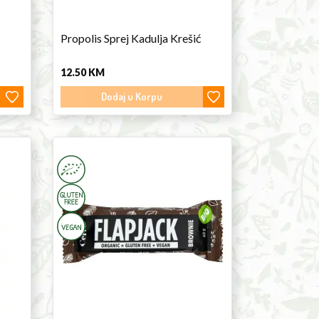
Propolis Sprej Kadulja Krešić
12.50
KM
Dodaj u Korpu
Flapjack
Brownie
60g
Cerea