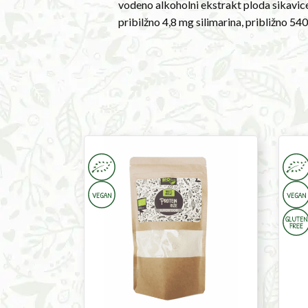
vodeno alkoholni ekstrakt ploda sikavice
perennial
pribilžno 4,8 mg silimarina, približno 540
plant
that
grows
wild
in
the
Mediterranean
region.
Rice
Ashw
Protein
powd
Possible
500g
100g
synergies:
Dandelion