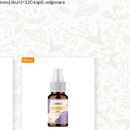
nevnoj dozi (=120 kapi): odgovara
Propolis
Novo
Spray
Sage
Krešić