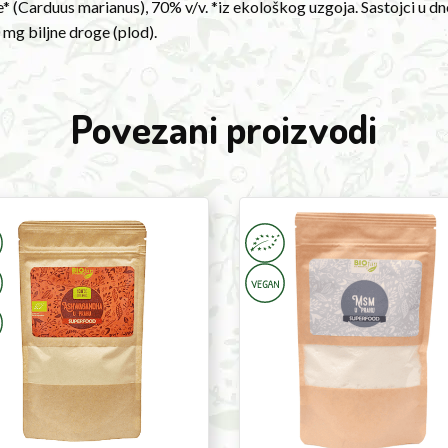
* (Carduus marianus), 70% v/v. *iz ekološkog uzgoja. Sastojci u d
 mg biljne droge (plod).
Povezani proizvodi
agandha
MSM
er
powder
200g