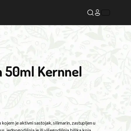
a 50ml Kernnel
 u kojem je aktivni sastojak, silimarin, zastupljen u
s, jednogodišnja je ili višegodišnja biljka koja