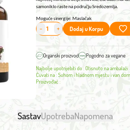
samoniklo raste na području Sredozemlja.
Moguće sinergije: Maslačak
-
+
Dodaj u Korpu
Organski proizvod
Pogodno za vegane
Najbolje upotrijebiti do
:
Otisnuto na ambalaži
Čuvati na
:
Suhom i hladnom mjestu i van dom
Proizvođač
:
Sastav
Upotreba
Napomena