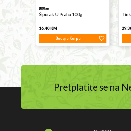
BIOfan
Šipurak U Prahu 100g
Tink
16.40
KM
29.3
Dodaj u Korpu
Pretplatite se na 