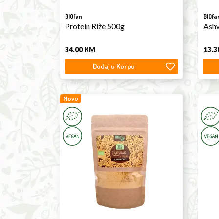
BIOfan
BIOfa
Protein Riže 500g
Ashw
34.00
KM
13.3
Dodaj u Korpu
Rosehip
Novo
Passi
Powder
Tinct
100g
50ml
Kernn