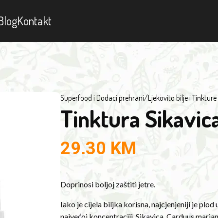
Blog
Kontakt
Superfood i Dodaci prehrani
/
Ljekovito bilje i Tinkture
Tinktura Sikavic
29.30
KM
Doprinosi boljoj zaštiti jetre.
Iako je cijela biljka korisna, najcjenjeniji je plod
najvećoj koncentraciji. Sikavica, Carduus marianu