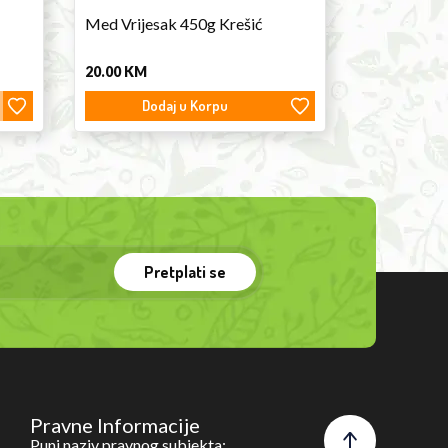
Med Vrijesak 450g Krešić
20.00
KM
Dodaj u Korpu
Pretplati se
Pravne Informacije
Puni naziv pravnog subjekta: