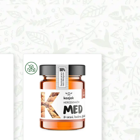
Wildflower
Honey
With
Nuts
700g
Kozjak