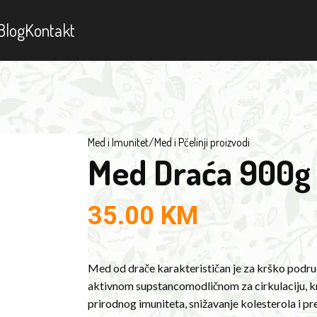
Blog
Kontakt
Med i Imunitet
/
Med i Pčelinji proizvodi
Med Draća 900g 
35.00
KM
Med od drače karakterističan je za krško podru
aktivnom supstancomodličnom za cirkulaciju, krv
prirodnog imuniteta, snižavanje kolesterola i pr