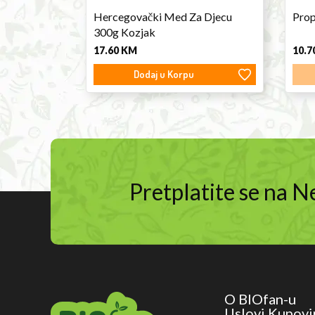
Hercegovački Med Za Djecu
Prop
300g Kozjak
17.60
KM
10.7
Dodaj u Korpu
Pretplatite se na 
O BIOfan-u
Uslovi Kupovi