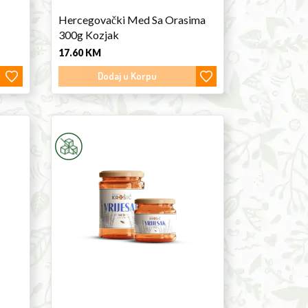
Hercegovački Med Sa Orasima
300g Kozjak
17.60
KM
Dodaj u Korpu
Heather
Honey
450g
Krešić