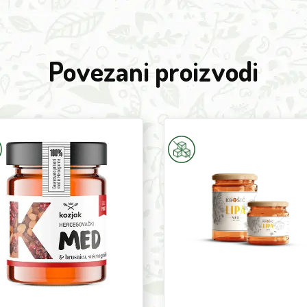
Povezani proizvodi
lower
Linden
y
Honey
900g
erries
Krešić
k