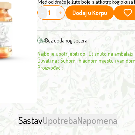
Med od drače je žute boje, slatkotrpkog okusa 
-
+
Dodaj u Korpu
Bez dodanog šećera
Najbolje upotrijebiti do
:
Otisnuto na ambalaži
Čuvati na
:
Suhom i hladnom mjestu i van dom
Proizvođač
:
Sastav
Upotreba
Napomena