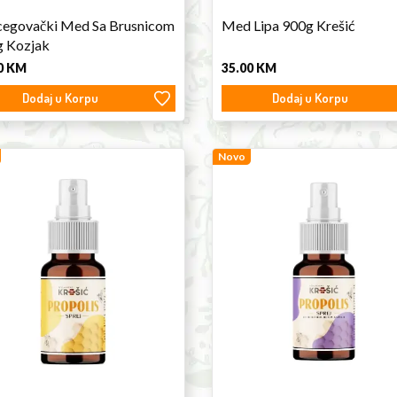
egovački Med Sa Brusnicom
Med Lipa 900g Krešić
 Kozjak
0
KM
35.00
KM
Dodaj u Korpu
Dodaj u Korpu
lis
Propolis
Novo
Spray
ć
Sage
Krešić