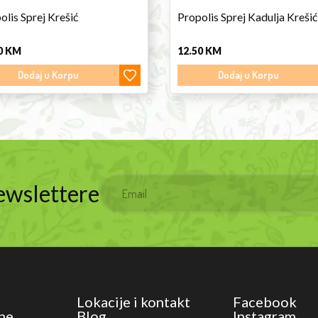
olis Sprej Krešić
Propolis Sprej Kadulja Krešić
0
KM
12.50
KM
Dodaj u Korpu
Dodaj u Korpu
Newslettere
Lokacije i kontakt
Facebook
ne
Blog
Instagram