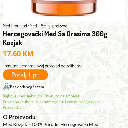
of
the
highest
quality,
Med i Imunitet
/
Med i Pčelinji proizvodi
originating
Hercegovački Med Sa Orasima 300g
from
Kozjak
the
heart
17.60
KM
of
Trenutno nemamo ovaj proizvod na zalihama
Herzegovina.
Honey
Pošalji Upit
comes
Bez dodanog šećera
exclusively
from
Najbolje upotrijebiti do
:
Otisnuto na ambalaži
beekeepers
Čuvati na
:
Suhom i hladnom mjestu i van domašaja djece
Proizvođač
:
who
uphold
O Proizvodu
the
Med Kozjak – 100% Prirodni Hercegovački Med