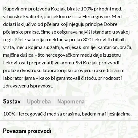
principles
Kupovinom proizvoda Kozjak birate 100% prirodni med,
of
vrhunske kvalitete, porijeklom iz srca Hercegovine. Med
Good
dolazi isključivo od pčelara koji njeguju principe Dobre
Beekeeping
pčelarske prakse, čime se osigurava najviši standard u svakoj
Practice,
tegli. Pčele sakupljaju nektar sa preko 300 ljekovitih biljnih
which
vrsta, među kojima su: žalfija, vrijesak, smilje, kantarion, drača,
ensures
majčina dušica – što hercegovačkom medu daje izuzetnu
the
ljekovitost i prepoznatljivu aromu. Svi Kozjak proizvodi
highest
prolaze dvostruku laboratorijsku provjeru u akreditiranim
standard
laboratorijama – kako bi garantovali čistoću, prirodnost i
in
zdravstvenu ispravnost.
every
jar.
Sastav
Upotreba
Napomena
Bees
collect
100% Hercegovački med sa orasima, bademima i lješnjacima.
nectar
from
Povezani proizvodi
over