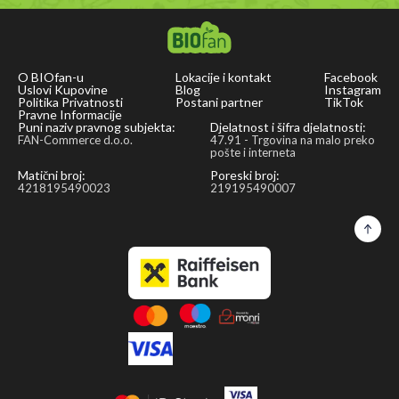
its
exceptional
healing
properties
O BIOfan-u
Lokacije i kontakt
Facebook
Uslovi Kupovine
Blog
Instagram
and
Politika Privatnosti
Postani partner
TikTok
Pravne Informacije
distinctive
Puni naziv pravnog subjekta:
Djelatnost i šifra djelatnosti:
FAN-Commerce d.o.o.
47.91 - Trgovina na malo preko
aroma.
pošte i interneta
All
Matični broj:
Poreski broj:
Kozjak
4218195490023
219195490007
products
undergo
double
laboratory
testing
in
accredited
laboratories
–