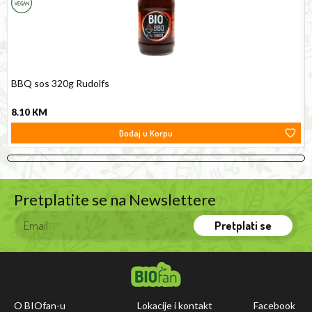
starch*,
cocoa
powder
with
reduced
BBQ sos 320g Rudolfs
fat
content*.
8.10
KM
Dodaj u Korpu
Pretplatite se na Newslettere
Pretplati se
O BIOfan-u
Lokacije i kontakt
Facebook