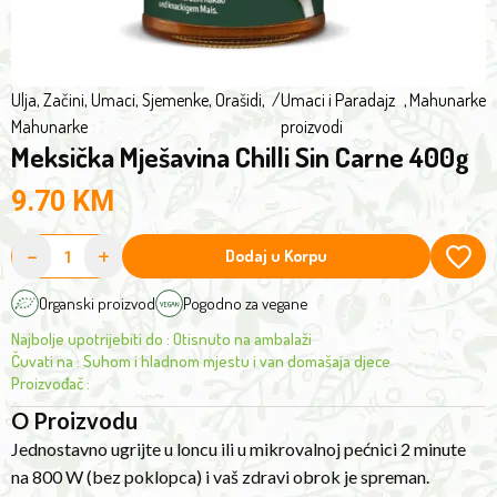
and
4%,
your
pre-
healthy
cooked
meal
Ulja, Začini, Umaci
,
Sjemenke, Orašidi,
/
Umaci i Paradajz
,
Mahunarke
lentils*
Mahunarke
proizvodi
is
4%
Meksička Mješavina Chilli Sin Carne 400g
ready.
(lentils*,
water),
9.70
KM
apple
-
+
juice
Dodaj u Korpu
concentrate*,
Organski proizvod
Pogodno za vegane
tomato
puree*,
Najbolje upotrijebiti do
:
Otisnuto na ambalaži
sunflower
Čuvati na
:
Suhom i hladnom mjestu i van domašaja djece
Proizvođač
:
oil*,
spices*
O Proizvodu
(garlic*,
Jednostavno ugrijte u loncu ili u mikrovalnoj pećnici 2 minute
paprika*,
na 800 W (bez poklopca) i vaš zdravi obrok je spreman.