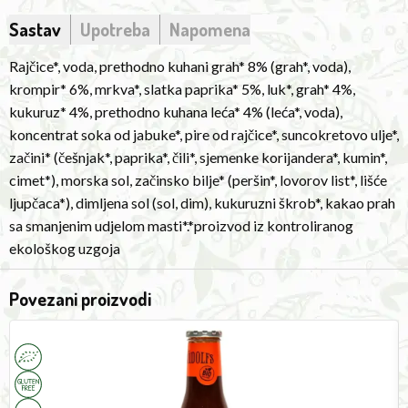
chili*,
coriander
Sastav
Upotreba
Napomena
seeds*,
Rajčice*, voda, prethodno kuhani grah* 8% (grah*, voda),
cumin*,
krompir* 6%, mrkva*, slatka paprika* 5%, luk*, grah* 4%,
cinnamon*),
kukuruz* 4%, prethodno kuhana leća* 4% (leća*, voda),
sea
koncentrat soka od jabuke*, pire od rajčice*, suncokretovo ulje*,
salt,
začini* (češnjak*, paprika*, čili*, sjemenke korijandera*, kumin*,
herbs*
cimet*), morska sol, začinsko bilje* (peršin*, lovorov list*, lišće
(parsley*,
ljupčaca*), dimljena sol (sol, dim), kukuruzni škrob*, kakao prah
bay
sa smanjenim udjelom masti*.*proizvod iz kontroliranog
leaf*,
ekološkog uzgoja
bay
leaf*),
Povezani proizvodi
smoked
salt
BBQ
P
Sauce
V
(salt,
320g
2
smoked),
Rudolfs
G
F
corn