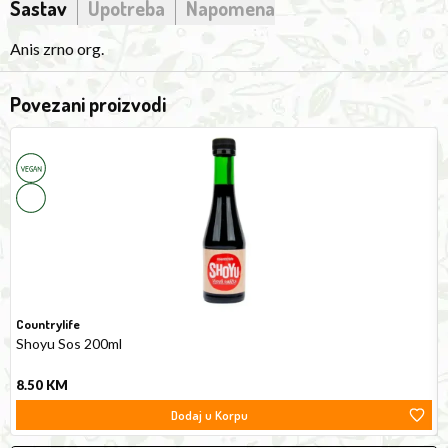
Sastav
Upotreba
Napomena
Anis zrno org.
Povezani proizvodi
Shoyu
A
200ml
(
G
3
Countrylife
Shoyu Sos 200ml
8.50
KM
Dodaj u Korpu