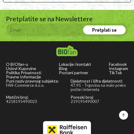
Pretplatite se na Newslettere
Pretplati se
O BIOfan-u
Lokacije i kontakt
Facebook
Uslovi Kupovine
Blog
Instagram
Politika Privatnosti
Postani partner
TikTok
Pravne Informacije
Puni naziv pravnog subjekta:
Djelatnost i šifra djelatnosti:
FAN-Commerce d.o.o.
47.91 - Trgovina na malo preko
pošte i interneta
Matični broj:
Poreski broj:
4218195490023
219195490007