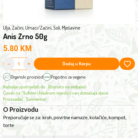
Ulja, Začini, Umaci
/
Začini, Soli, Mješavine
Anis Zrno 50g
5.80
KM
-
+
Dodaj u Korpu
Organski proizvod
Pogodno za vegane
Najbolje upotrijebiti do
:
Otisnuto na ambalaži
Čuvati na
:
Suhom i hladnom mjestu i van domašaja djece
Proizvođač
:
Sonnentor
O Proizvodu
Preporučuje se za: kruh, povrtne namaze, kolačiće, kompot,
torte