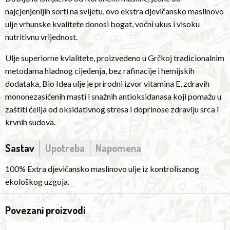
high
najcjenjenijih sorti na svijetu, ovo ekstra djevičansko maslinovo
nutritional
ulje vrhunske kvalitete donosi bogat, voćni ukus i visoku
value.
nutritivnu vrijednost.
Produced
Ulje superiorne kvlalitete, proizvedeno u Grčkoj tradicionalnim
in
metodama hladnog cijeđenja, bez rafinacije i hemijskih
Greece
dodataka, Bio Idea ulje je prirodni izvor vitamina E, zdravih
using
mononezasićenih masti i snažnih antioksidanasa koji pomažu u
traditional
zaštiti ćelija od oksidativnog stresa i doprinose zdravlju srca i
cold
krvnih sudova.
pressing
methods,
Sastav
Upotreba
Napomena
without
refining
100% Extra djevičansko maslinovo ulje iz kontrolisanog
or
ekološkog uzgoja.
chemical
additives,
Povezani proizvodi
Bio
Pudding
R