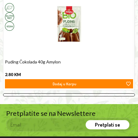
Idea
Chocolate
V
40g
2
oil
Amylon
G
is
F
a
natural
source
of
vitamin
E,
Puding Čokolada 40g Amylon
healthy
2.80
KM
monounsaturated
Dodaj u Korpu
fats
and
powerful
antioxidants
Pretplatite se na Newslettere
that
help
Pretplati se
protect