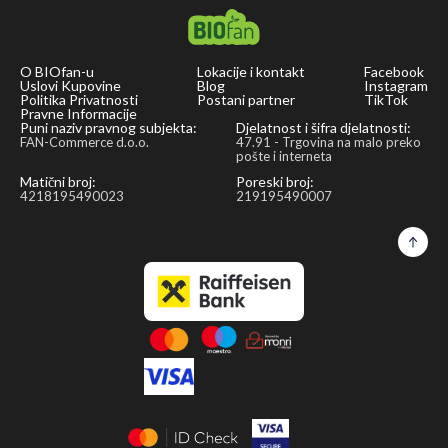
cells
from
oxidative
O BIOfan-u
Lokacije i kontakt
Facebook
stress
Uslovi Kupovine
Blog
Instagram
Politika Privatnosti
Postani partner
TikTok
and
Pravne Informacije
contribute
Puni naziv pravnog subjekta:
Djelatnost i šifra djelatnosti:
FAN-Commerce d.o.o.
47.91 - Trgovina na malo preko
to
pošte i interneta
the
Matični broj:
Poreski broj:
4218195490023
219195490007
health
of
the
heart
and
blood
vessels.