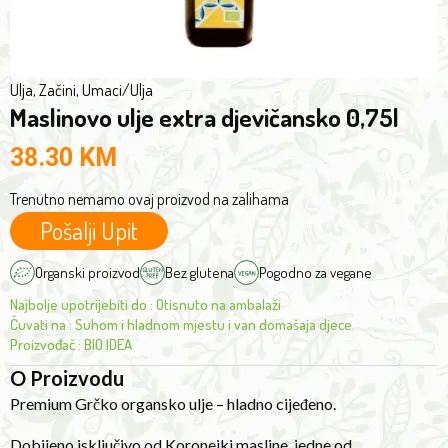
valued
varieties
in
the
Ulja, Začini, Umaci
/
Ulja
world,
Maslinovo ulje extra djevičansko 0,75l
this
38.30
KM
premium
quality
Trenutno nemamo ovaj proizvod na zalihama
extra
Pošalji Upit
virgin
olive
Organski proizvod
Bez glutena
Pogodno za vegane
oil
Najbolje upotrijebiti do
:
Otisnuto na ambalaži
brings
Čuvati na
:
Suhom i hladnom mjestu i van domašaja djece
a
Proizvođač
:
BIO IDEA
rich,
O Proizvodu
fruity
Premium Grčko organsko ulje – hladno cijeđeno.
taste
and
Dobijeno isključivo od Koroneiki masline, jedne od