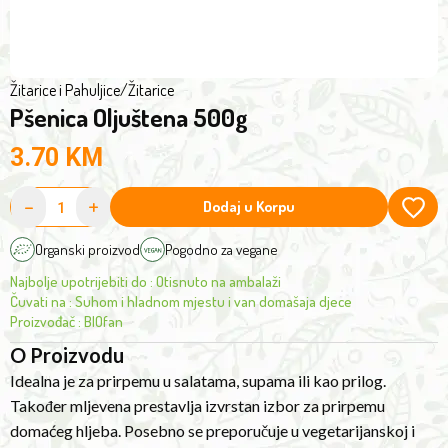
choice
for
preparing
homemade
Žitarice i Pahuljice
/
Žitarice
Pšenica Oljuštena 500g
bread.
It
3.70
KM
is
especially
-
+
Dodaj u Korpu
recommended
for
Organski proizvod
Pogodno za vegane
vegetarian
Najbolje upotrijebiti do
:
Otisnuto na ambalaži
and
Čuvati na
:
Suhom i hladnom mjestu i van domašaja djece
vegan
Proizvođač
:
BIOfan
diets.
O Proizvodu
Before
Idealna je za prirpemu u salatama, supama ili kao prilog.
cooking,
Također mljevena prestavlja izvrstan izbor za prirpemu
it
domaćeg hljeba. Posebno se preporučuje u vegetarijanskoj i
is