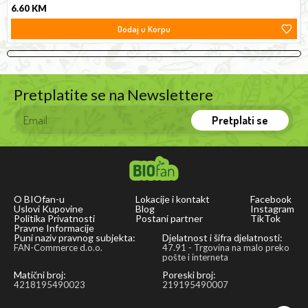
6.60
KM
Dodaj u Korpu
Pretplatite se na Newslettere
Pretplati se
O BIOfan-u
Lokacije i kontakt
Facebook
Uslovi Kupovine
Blog
Instagram
Politika Privatnosti
Postani partner
TikTok
Pravne Informacije
Puni naziv pravnog subjekta:
Djelatnost i šifra djelatnosti:
FAN-Commerce d.o.o.
47.91 - Trgovina na malo preko
pošte i interneta
Matični broj:
Poreski broj:
4218195490023
219195490007