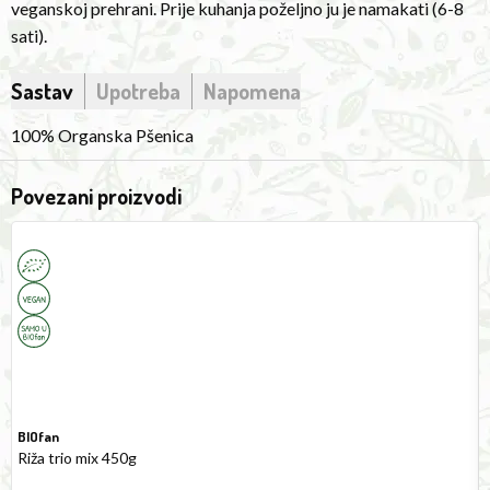
veganskoj prehrani. Prije kuhanja poželjno ju je namakati (6-8
preferable
sati).
to
soak
Sastav
Upotreba
Napomena
it
(6-
100% Organska Pšenica
8
hours).
Povezani proizvodi
Trio
P
Rice
R
Mix
4
450g
BIOfan
Riža trio mix 450g