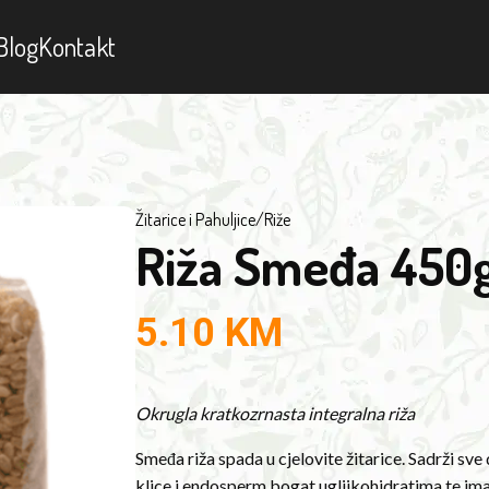
Blog
Kontakt
Žitarice i Pahuljice
/
Riže
Riža Smeđa 450
5.10
KM
Okrugla kratkozrnasta integralna riža
Smeđa riža spada u cjelovite žitarice. Sadrži sve 
klice i endosperm bogat ugljikohidratima te ima 