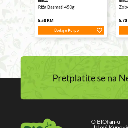
BIOfan
BIOfa
Riža Basmati 450g
Zobe
5.50
KM
5.70
Dodaj u Korpu
Pretplatite se na 
O BIOfan-u
Uslovi Kupovi