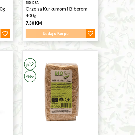
BIO IDEA
00g
Orzo sa Kurkumom i Biberom
400g
7.30
KM
Dodaj u Korpu
Brown
Basmati
Rice
450g