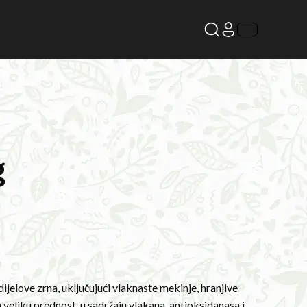
g
dijelove zrna, uključujući vlaknaste mekinje, hranjive
veliku prednost, u sadržaju vlakana, antioksidanasa i