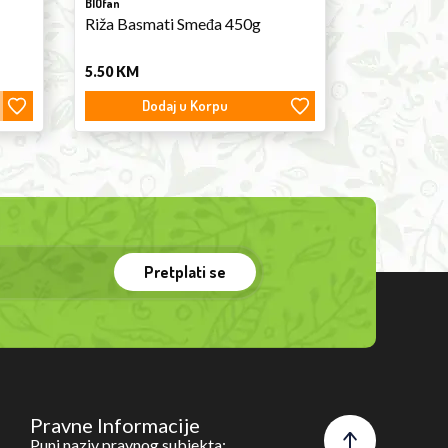
BIOfan
Riža Basmati Smeđa 450g
5.50
KM
Dodaj u Korpu
Pretplati se
Pravne Informacije
Puni naziv pravnog subjekta: