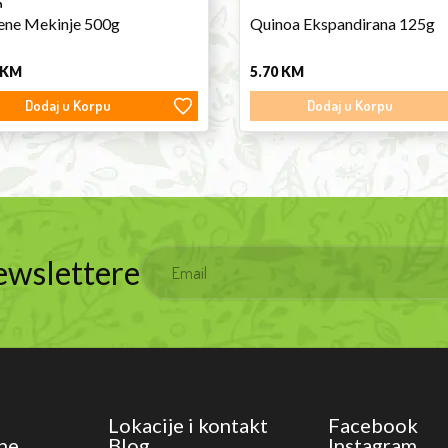
n
ne Mekinje 500g
Quinoa Ekspandirana 125g
KM
5.70
KM
Dodaj u Korpu
Dodaj u Korpu
Newslettere
Lokacije i kontakt
Facebook
ne
Blog
Instagram