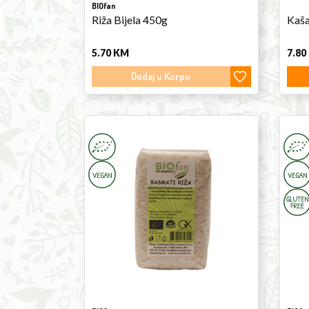
BIOfan
Riža Bijela 450g
Kaša
5.70
KM
7.80
Dodaj u Korpu
Basmati
Oats
Rice
Bran
450g
500g