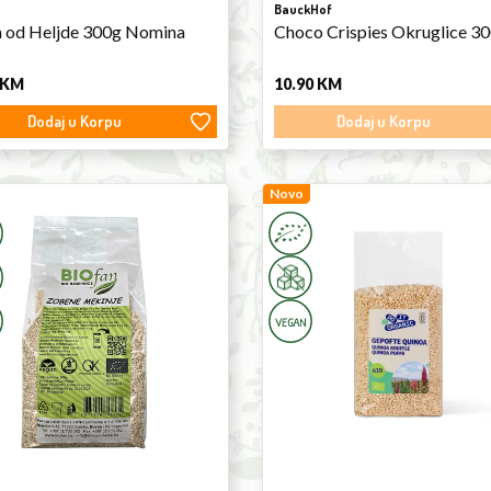
BauckHof
 od Heljde 300g Nomina
Choco Crispies Okruglice 3
KM
10.90
KM
Dodaj u Korpu
Dodaj u Korpu
Quinoa
Novo
Puffs
125g