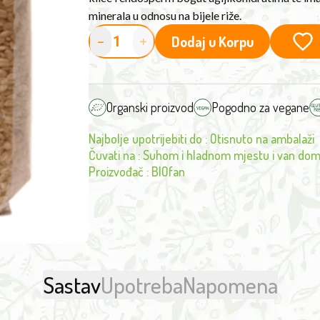
minerala u odnosu na bijele riže.
-
+
Dodaj u Korpu
Organski proizvod
Pogodno za vegane
Najbolje upotrijebiti do
:
Otisnuto na ambalaži
Čuvati na
:
Suhom i hladnom mjestu i van dom
Proizvođač
:
BIOfan
Sastav
Upotreba
Napomena