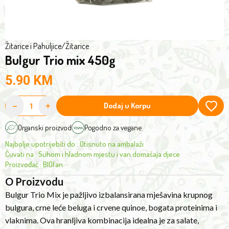
in
protein
and
fiber.
Žitarice i Pahuljice
/
Žitarice
Bulgur Trio mix 450g
This
nutritious
5.90
KM
combination
is
-
+
Dodaj u Korpu
ideal
for
Organski proizvod
Pogodno za vegane
salads,
Najbolje upotrijebiti do
:
Otisnuto na ambalaži
side
Čuvati na
:
Suhom i hladnom mjestu i van domašaja djece
dishes
Proizvođač
:
BIOfan
and
O Proizvodu
hot
Bulgur Trio Mix je pažljivo izbalansirana mješavina krupnog
dishes,
bulgura, crne leće beluga i crvene quinoe, bogata proteinima i
with
vlaknima. Ova hranljiva kombinacija idealna je za salate,
simple