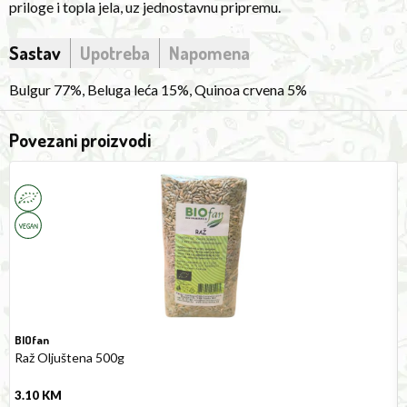
priloge i topla jela, uz jednostavnu pripremu.
preparation.
Sastav
Upotreba
Napomena
Bulgur 77%, Beluga leća 15%, Quinoa crvena 5%
Povezani proizvodi
Hulled
R
Rye
P
500g
3
N
BIOfan
Raž Oljuštena 500g
3.10
KM