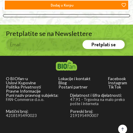
Dodaj u Korpu
Pretplatite se na Newslettere
Pretplati se
O BIOfan-u
Lokacije i kontakt
Facebook
Uslovi Kupovine
Blog
Instagram
Politika Privatnosti
Postani partner
TikTok
Pravne Informacije
Puni naziv pravnog subjekta:
Djelatnost i šifra djelatnosti:
FAN-Commerce d.o.o.
47.91 - Trgovina na malo preko
pošte i interneta
Matični broj:
Poreski broj:
4218195490023
219195490007