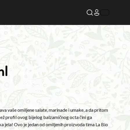
ml
va vaše omiljene salate, marinade i umake, a da pritom
ež profil ovog bijelog balzamičnog octa čini ga
ka jela! Ovo je jedan od omiljenih proizvoda tima La Bio