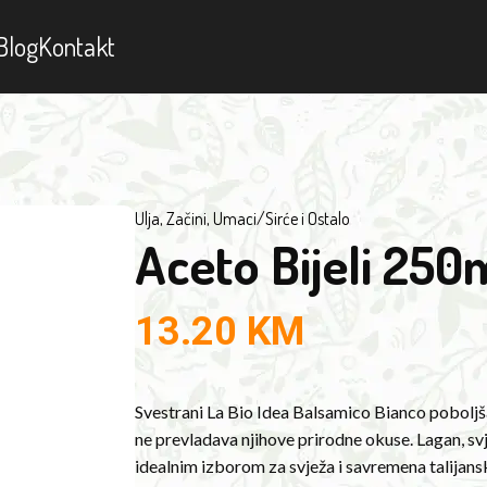
Blog
Kontakt
Ulja, Začini, Umaci
/
Sirće i Ostalo
Aceto Bijeli 250
13.20
KM
Svestrani La Bio Idea Balsamico Bianco poboljša
ne prevladava njihove prirodne okuse. Lagan, svj
idealnim izborom za svježa i savremena talijans