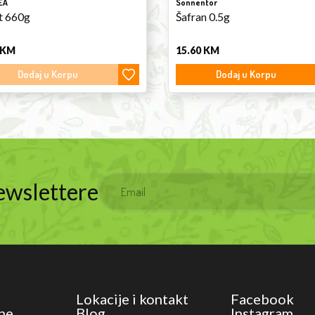
EA
Sonnentor
t 660g
Šafran 0.5g
KM
15.60
KM
Dodaj u Korpu
Dodaj u Korpu
Newslettere
Lokacije i kontakt
Facebook
ne
Blog
Instagram