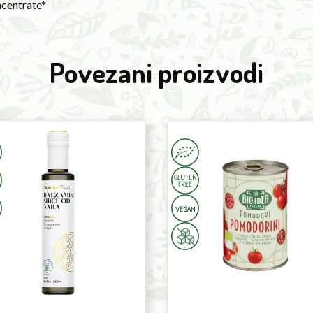
ncentrate*
Povezani proizvodi
ranate
Cherry
ar
Tomatoes
l
400g
um