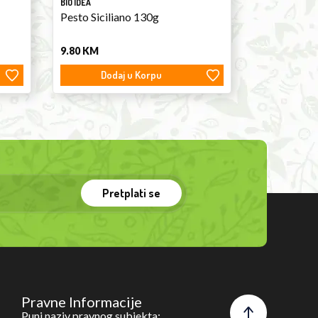
BIO IDEA
Pesto Siciliano 130g
9.80
KM
Dodaj u Korpu
Pretplati se
Pravne Informacije
Puni naziv pravnog subjekta: