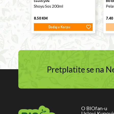
Countrylife
BIO ID
Shoyu Sos 200ml
Pela
8.50
KM
7.40
Dodaj u Korpu
Pretplatite se na 
O BIOfan-u
Uslovi Kupovi