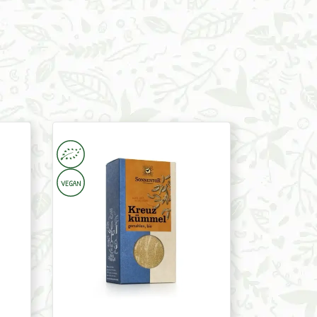
Cumin
Ground
40g