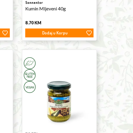
Sonnentor
Kumin Mljeveni 40g
8.70
KM
Dodaj u Korpu
Pesto
Sicilliano
130g