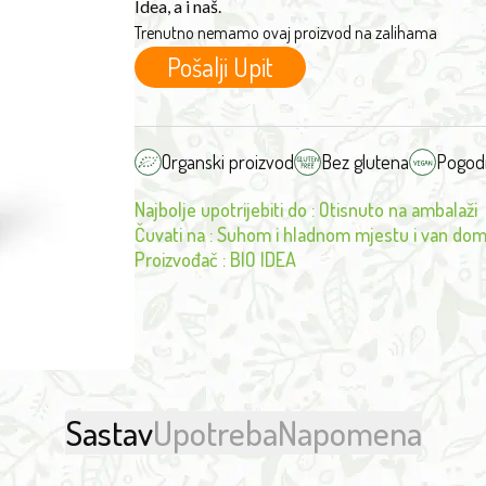
Idea, a i naš.
Trenutno nemamo ovaj proizvod na zalihama
Pošalji Upit
Organski proizvod
Bez glutena
Pogod
Najbolje upotrijebiti do
:
Otisnuto na ambalaži
Čuvati na
:
Suhom i hladnom mjestu i van dom
Proizvođač
:
BIO IDEA
Sastav
Upotreba
Napomena