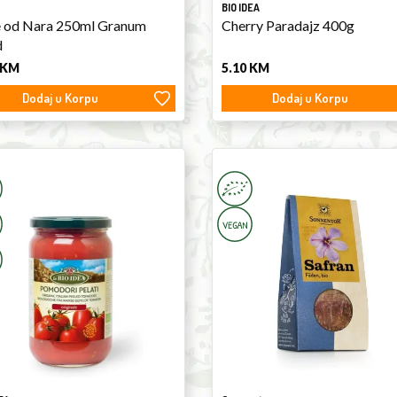
BIO IDEA
e od Nara 250ml Granum
Cherry Paradajz 400g
d
KM
5.10
KM
Dodaj u Korpu
Dodaj u Korpu
d
Saffron
toes
0.5g