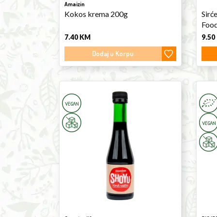
Amaizin
well
Kokos krema 200g
Sirć
as
Foo
ours.
7.40
KM
9.50
Dodaj u Korpu
Shoyu
Peele
200ml
Toma
660g