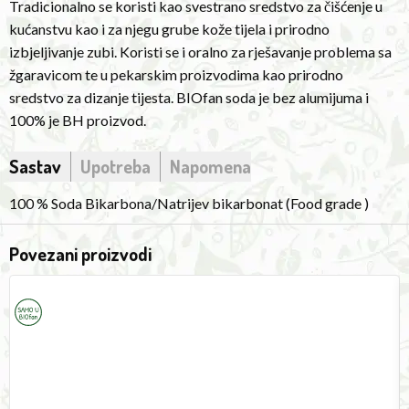
Tradicionalno se koristi kao svestrano sredstvo za čišćenje u
body
kućanstvu kao i za njegu grube kože tijela i prirodno
skin
izbjeljivanje zubi. Koristi se i oralno za rješavanje problema sa
and
žgaravicom te u pekarskim proizvodima kao prirodno
natural
sredstvo za dizanje tijesta. BIOfan soda je bez alumijuma i
teeth
100% je BH proizvod.
whitening.
It
Sastav
Upotreba
Napomena
is
also
100 % Soda Bikarbona/Natrijev bikarbonat (Food grade )
used
orally
Povezani proizvodi
to
KoMoMio
P
solve
Mill
S
Blue
5
heartburn
problems
and
in
bakery