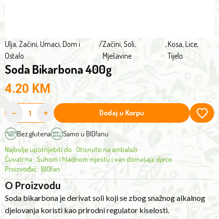
alkaline
effect.
It
is
Ulja, Začini, Umaci
,
Dom i
/
Začini, Soli,
,
Kosa, Lice,
Ostalo
Mješavine
Tijelo
traditionally
Soda Bikarbona 400g
used
as
4.20
KM
an
all-
-
+
Dodaj u Korpu
purpose
household
Bez glutena
Samo u BIOfanu
cleaner
Najbolje upotrijebiti do
:
Otisnuto na ambalaži
as
Čuvati na
:
Suhom i hladnom mjestu i van domašaja djece
well
Proizvođač
:
BIOfan
as
O Proizvodu
for
Soda bikarbona je derivat soli koji se zbog snažnog alkalnog
its
djelovanja koristi kao prirodni regulator kiselosti.
rough