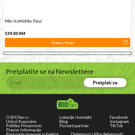
products
as
a
Mlin KoMoMio Plavi
natural
539.00
KM
leavening
Dodaj u Korpu
agent.
BIOfan
soda
is
Pretplatite se na Newslettere
aluminum-
free
Pretplati se
and
is
a
100%
O BIOfan-u
Lokacije i kontakt
Facebook
BH
Uslovi Kupovine
Blog
Instagram
Politika Privatnosti
Postani partner
TikTok
product.
Pravne Informacije
Puni naziv pravnog subjekta:
Djelatnost i šifra djelatnosti: