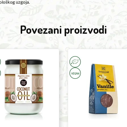
kološkog uzgoja.
Povezani proizvodi
ess
Vanilla
ut
Ground
10g
ml