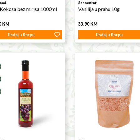
Food
Sonnentor
 Kokosa bez mirisa 1000ml
Vanilija u prahu 10g
0
KM
33.90
KM
Dodaj u Korpu
Dodaj u Korpu
Himalayan
Salt
ar
Coarse
l
Iodized
400g