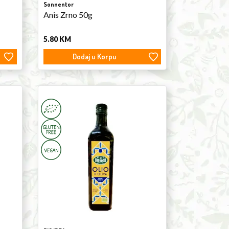
Sonnentor
Anis Zrno 50g
5.80
KM
Dodaj u Korpu
Extra
virgin
Olive
Oil
0.75l