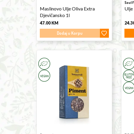
Soul 
Maslinovo Ulje Oliva Extra
Ulje
Djevičansko 1l
47.00
KM
24.3
Dodaj u Korpu
Allspice
Red
35g
Wine
Vineg
500m