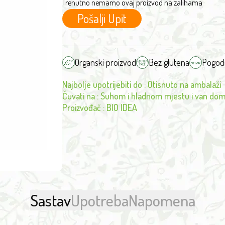
Trenutno nemamo ovaj proizvod na zalihama
Pošalji Upit
Organski proizvod
Bez glutena
Pogod
Najbolje upotrijebiti do
:
Otisnuto na ambalaži
Čuvati na
:
Suhom i hladnom mjestu i van dom
Proizvođač
:
BIO IDEA
Sastav
Upotreba
Napomena