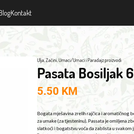
Blog
Kontakt
Ulja, Začini, Umaci
/
Umaci i Paradajz proizvodi
Pasata Bosiljak 
5.50
KM
Bogata mješavina zrelih rajčica i aromatičnog bo
za umake (za tjesteninu). Passata je omiljena z
slatkoći i bogatstvu voća da zablista u svakom j