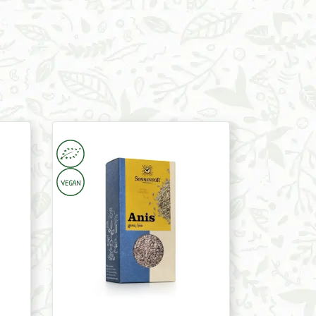
Anise
Whole
50g