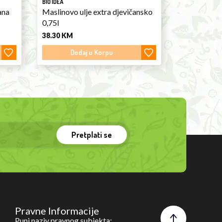
BIO IDEA
ana
Maslinovo ulje extra djevičansko
0,75l
38.30
KM
Dodaj u Korpu
Pretplati se
Pravne Informacije
Puni naziv pravnog subjekta: