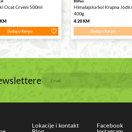
EA
BIOfan
ki Ocat Crveni 500ml
Himalajska Sol Krupna Jodir
400g
KM
4.20
KM
Dodaj u Korpu
Dodaj u Korpu
Newslettere
Lokacije i kontakt
Facebook
ne
Blog
Instagram