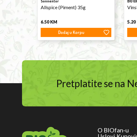
Sonnentor
BIO ID
Allspice (Piment) 35g
Vins
6.50
KM
5.20
Dodaj u Korpu
Pretplatite se na 
O BIOfan-u
Uslovi Kupovi