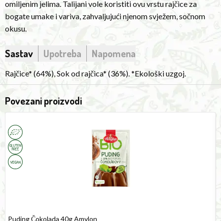
omiljenim jelima. Talijani vole koristiti ovu vrstu rajčice za
tomato
bogate umake i variva, zahvaljujući njenom svježem, sočnom
for
okusu.
rich
sauces
Sastav
Upotreba
Napomena
and
stews,
Rajčice* (64%), Sok od rajčica* (36%). *Ekološki uzgoj.
thanks
to
Povezani proizvodi
its
Pudding
R
fresh,
Chocolate
V
juicy
40g
2
Amylon
G
taste.
F
Puding Čokolada 40g Amylon