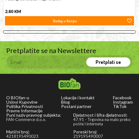
2.80
KM
Dodaj u Korpu
Pretplatite se na Newslettere
Pretplati se
O BIOfan-u
Lokacije i kontakt
Facebook
Uslovi Kupovine
Blog
Instagram
Politika Privatnosti
Postani partner
TikTok
Pravne Informacije
Puni naziv pravnog subjekta:
Djelatnost i šifra djelatnosti:
FAN-Commerce d.o.o.
47.91 - Trgovina na malo preko
pošte i interneta
Matični broj:
Poreski broj:
4218195490023
219195490007