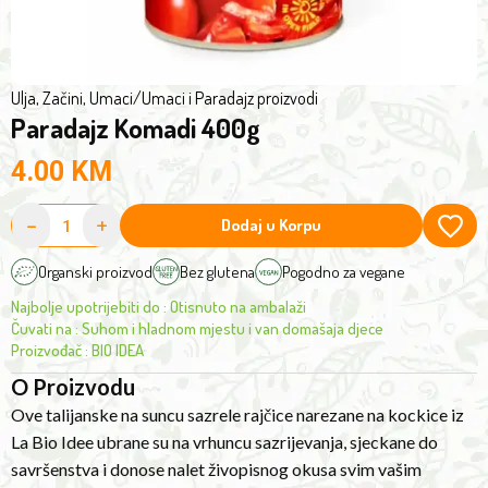
and
bring
a
burst
Ulja, Začini, Umaci
/
Umaci i Paradajz proizvodi
Paradajz Komadi 400g
of
vibrant
4.00
KM
flavour
to
-
+
Dodaj u Korpu
all
your
Organski proizvod
Bez glutena
Pogodno za vegane
favourite
Najbolje upotrijebiti do
:
Otisnuto na ambalaži
dishes.
Čuvati na
:
Suhom i hladnom mjestu i van domašaja djece
Italians
Proizvođač
:
BIO IDEA
love
O Proizvodu
using
Ove talijanske na suncu sazrele rajčice narezane na kockice iz
this
La Bio Idee ubrane su na vrhuncu sazrijevanja, sjeckane do
style
savršenstva i donose nalet živopisnog okusa svim vašim
of