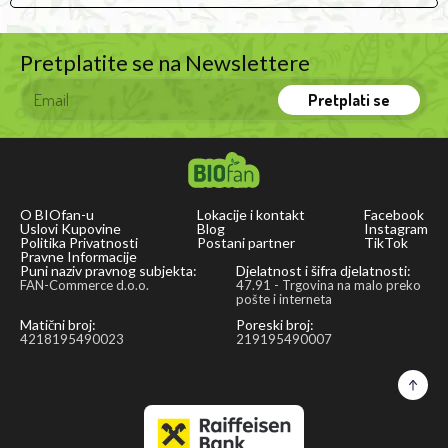
Pretplatite se na Newslettere
Pretplati se
O BIOfan-u
Lokacije i kontakt
Facebook
Uslovi Kupovine
Blog
Instagram
Politika Privatnosti
Postani partner
TikTok
Pravne Informacije
Puni naziv pravnog subjekta:
Djelatnost i šifra djelatnosti:
FAN-Commerce d.o.o.
47.91 - Trgovina na malo preko
pošte i interneta
Matični broj:
Poreski broj:
4218195490023
219195490007