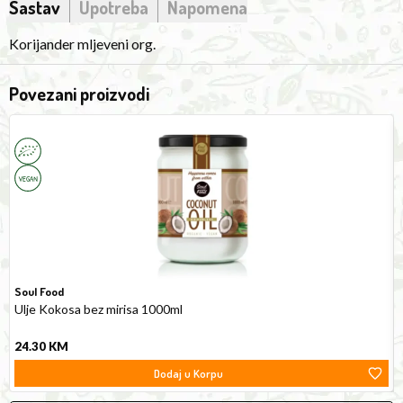
Sastav
Upotreba
Napomena
Korijander mljeveni org.
Povezani proizvodi
Odorless
P
Coconut
M
Oil
5
1000ml
Soul Food
Ulje Kokosa bez mirisa 1000ml
24.30
KM
Dodaj u Korpu