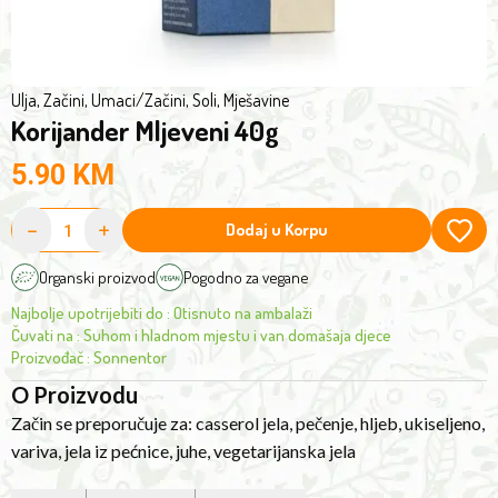
Ulja, Začini, Umaci
/
Začini, Soli, Mješavine
Korijander Mljeveni 40g
5.90
KM
-
+
Dodaj u Korpu
Organski proizvod
Pogodno za vegane
Najbolje upotrijebiti do
:
Otisnuto na ambalaži
Čuvati na
:
Suhom i hladnom mjestu i van domašaja djece
Proizvođač
:
Sonnentor
O Proizvodu
Začin se preporučuje za: casserol jela, pečenje, hljeb, ukiseljeno,
variva, jela iz pećnice, juhe, vegetarijanska jela